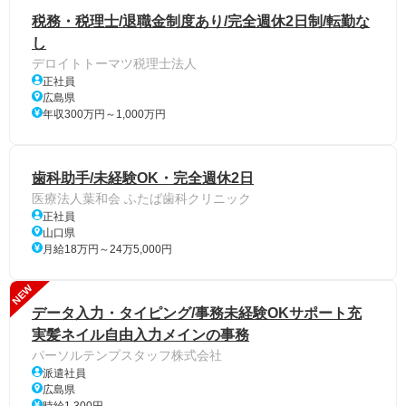
税務・税理士/退職金制度あり/完全週休2日制/転勤な
し
デロイトトーマツ税理士法人
正社員
広島県
年収300万円～1,000万円
歯科助手/未経験OK・完全週休2日
医療法人葉和会 ふたば歯科クリニック
正社員
山口県
月給18万円～24万5,000円
NEW
データ入力・タイピング/事務未経験OKサポート充
実髪ネイル自由入力メインの事務
パーソルテンプスタッフ株式会社
派遣社員
広島県
時給1,300円