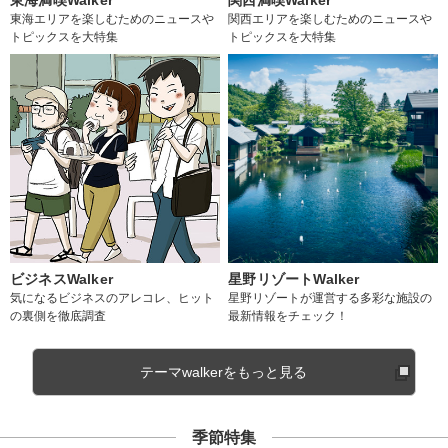
東海エリアを楽しむためのニュースや
関西エリアを楽しむためのニュースや
トピックスを大特集
トピックスを大特集
ビジネスWalker
星野リゾートWalker
気になるビジネスのアレコレ、ヒット
星野リゾートが運営する多彩な施設の
の裏側を徹底調査
最新情報をチェック！
テーマwalkerをもっと見る
季節特集