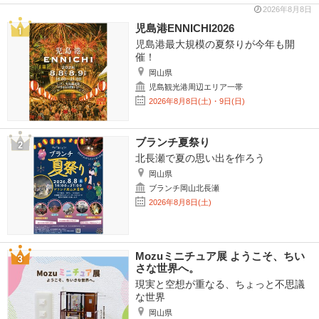
2026年8月8日
児島港ENNICHI2026
児島港最大規模の夏祭りが今年も開
催！
岡山県
児島観光港周辺エリア一帯
2026年8月8日(土)・9日(日)
ブランチ夏祭り
北長瀬で夏の思い出を作ろう
岡山県
ブランチ岡山北長瀬
2026年8月8日(土)
Mozuミニチュア展 ようこそ、ちい
さな世界へ。
現実と空想が重なる、ちょっと不思議
な世界
岡山県