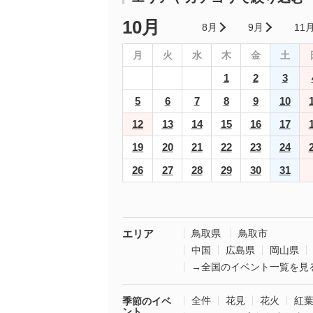
10月
8月
9月
11
月
火
水
木
金
土
1
2
3
5
6
7
8
9
10
12
13
14
15
16
17
19
20
21
22
23
24
26
27
28
29
30
31
エリア
鳥取県
鳥取市
中国
広島県
岡山県
→全国のイベント一覧を見
全件
花見
花火
紅
季節のイベ
ント