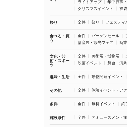
ライトアップ
年中行事
クリスマスイベント
福
全件
祭り
フェスティ
祭り
全件
バーゲンセール
食べる・買
う
物産展・観光フェア
商
全件
美術展・博物展
文化・芸
術・スポー
映画イベント
舞台・演
ツ
全件
動物関連イベント
趣味・生活
全件
体験イベント・ア
その他
全件
無料イベント
終
条件
全件
アミューズメント
施設条件