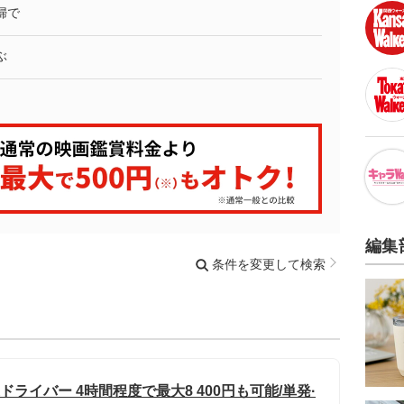
婦で
ぶ
編集
条件を変更して検索
ドライバー 4時間程度で最大8 400円も可能/単発·