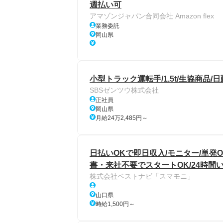
週払い可
アマゾンジャパン合同会社 Amazon flex
業務委託
岡山県
小型トラック運転手/1.5t/生協商品/
SBSゼンツウ株式会社
正社員
岡山県
月給24万2,485円～
日払いOKで即日収入/モニター/単発
書・来社不要でスタートOK/24時間
株式会社ベストナビ「スマモニ」
山口県
時給1,500円～