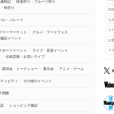
・歳時記
味覚狩り・フルーツ狩り
袋・初売り
20
バル・パレード
七
リ
フリーマーケット
グルメ・フードフェス
業施設イベント
お
スポーツイベント
ライブ・音楽イベント
プ
劇
伝統芸能・お笑いライブ
講演会・トークショー
展示会
アニメ・ゲーム
クティビティ
その他のイベント
了間際
施設
ショッピング施設