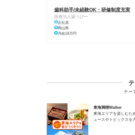
歯科助手/未経験OK・研修制度充実
医療法人歯っぴー
正社員
岡山県
月給18万円
テ
テー
東海満喫Walker
東海エリアを楽しむた
ュースやトピックスを