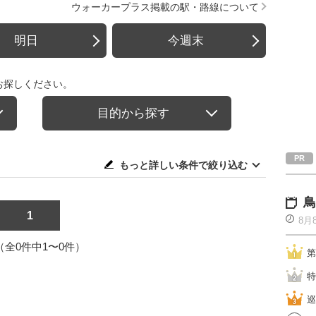
ウォーカープラス掲載の駅・路線について
明日
今週末
お探しください。
目的から探す
もっと詳しい条件で絞り込む
鳥
1
8月
1（全0件中1〜0件）
第
特
巡