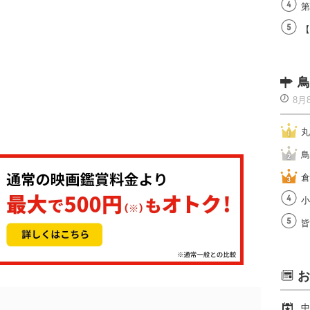
第
【
鳥
8月
丸
鳥
倉
小
皆
お
中