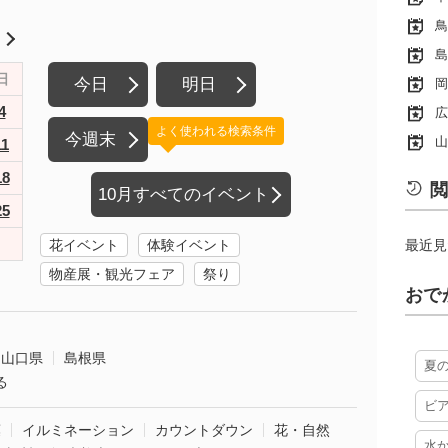
鳥
月
島
日
今日
明日
岡
4
広
よく使われる検索条件
今週末
山
11
18
閲
10月すべてのイベント
25
花イベント
体験イベント
最近見
物産展・観光フェア
祭り
おで
山口県
島根県
夏
る
ビ
葉
イルミネーション
カウントダウン
花・自然
水