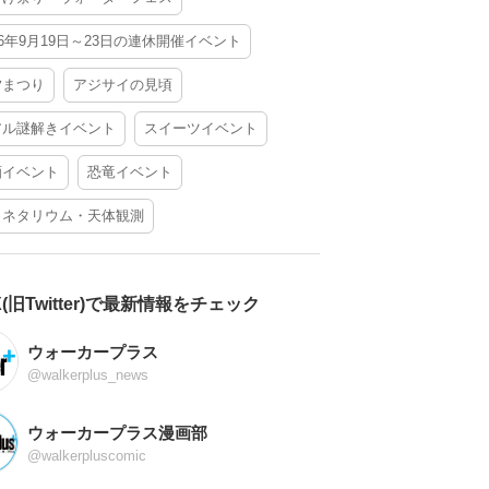
26年9月19日～23日の連休開催イベント
夕まつり
アジサイの見頃
アル謎解きイベント
スイーツイベント
酒イベント
恐竜イベント
ラネタリウム・天体観測
X(旧Twitter)で最新情報をチェック
ウォーカープラス
@walkerplus_news
ウォーカープラス漫画部
@walkerpluscomic