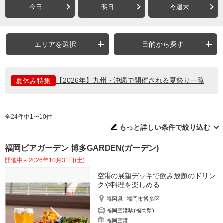
今日
明日
今週末
エリアを選択
目的から探す
【2026年】九州・沖縄で開催される夏祭り一覧
夏休み特集
全24件中1〜10件
もっと詳しい条件で絞り込む
福岡ビアガーデン 博多GARDEN(ガーデン)
開催中～2026年10月31日(土)
空港の展望デッキで飲み放題のドリン
クや料理を楽しめる
福岡県
福岡市博多区
福岡空港駅(福岡県)
福岡空港