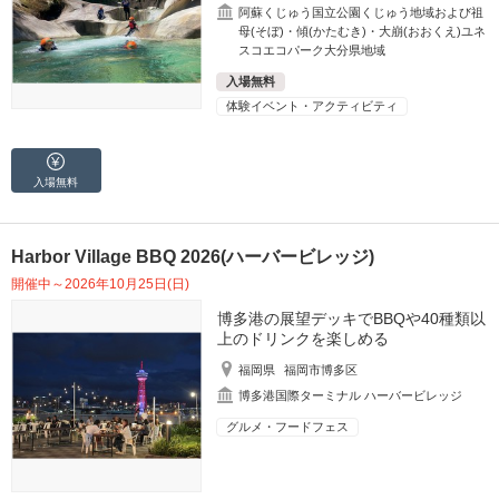
阿蘇くじゅう国立公園くじゅう地域および祖
母(そぼ)・傾(かたむき)・大崩(おおくえ)ユネ
スコエコパーク大分県地域
入場無料
体験イベント・アクティビティ
入場無料
Harbor Village BBQ 2026(ハーバービレッジ)
開催中～2026年10月25日(日)
博多港の展望デッキでBBQや40種類以
上のドリンクを楽しめる
福岡県
福岡市博多区
博多港国際ターミナル ハーバービレッジ
グルメ・フードフェス