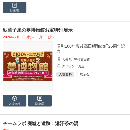
駐車場
駄菓子屋の夢博物館お宝特別展示
2026年7月1日(水)～11月3日(火)
昭和100年豊後高田昭和の町25周年記
念
大分県
豊後高田市
スパランド真玉
入場無料
展示会
入場無料
駐車場
チームラボ 廃墟と遺跡：淋汗茶の湯