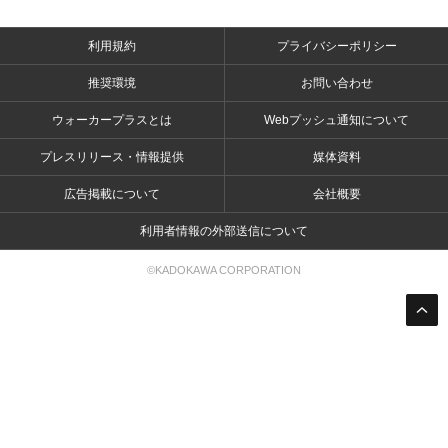
利用規約
プライバシーポリシー
推奨環境
お問い合わせ
ウォーカープラスとは
Webプッシュ通知について
プレスリリース・情報提供
媒体資料
広告掲載について
会社概要
利用者情報の外部送信について
©KADOKAWA CORPORATION