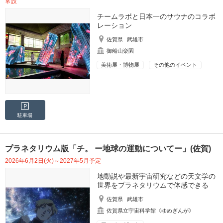
常設
チームラボと日本一のサウナのコラボ
レーション
佐賀県
武雄市
御船山楽園
美術展・博物展
その他のイベント
駐車場
プラネタリウム版「チ。 ー地球の運動についてー」(佐賀)
2026年6月2日(火)～2027年5月予定
地動説や最新宇宙研究などの天文学の
世界をプラネタリウムで体感できる
佐賀県
武雄市
佐賀県立宇宙科学館《ゆめぎんが》