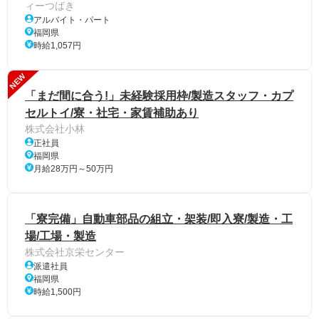
ィーつばき
アルバイト・パート
福岡県
時給1,057円
NEW
「まだ間に合う!」未経験採用枠/製造スタッフ・カプ
セルトイ/寮・社宅・家賃補助あり
株式会社小林
正社員
福岡県
月給28万円～50万円
「寮完備」自動車部品の組立・架装/即入寮/製造・工
場/工場・製造
株式会社京栄センター
派遣社員
福岡県
時給1,500円