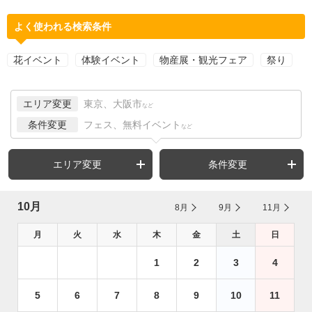
よく使われる検索条件
花イベント
体験イベント
物産展・観光フェア
祭り
エリア変更
東京、大阪市
など
条件変更
フェス、無料イベント
など
エリア変更
条件変更
10月
8月
9月
11月
月
火
水
木
金
土
日
1
2
3
4
5
6
7
8
9
10
11