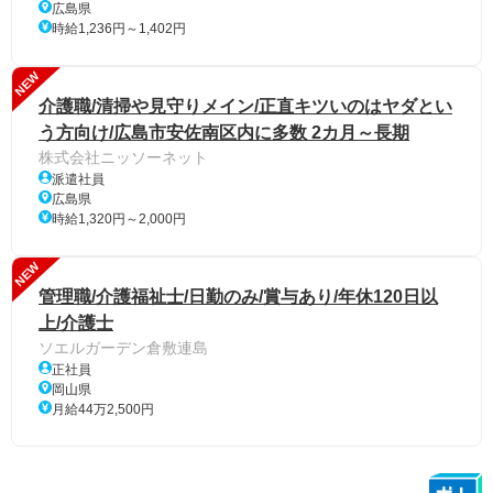
広島県
時給1,236円～1,402円
NEW
介護職/清掃や見守りメイン/正直キツいのはヤダとい
う方向け/広島市安佐南区内に多数 2カ月～長期
株式会社ニッソーネット
派遣社員
広島県
時給1,320円～2,000円
NEW
管理職/介護福祉士/日勤のみ/賞与あり/年休120日以
上/介護士
ソエルガーデン倉敷連島
正社員
岡山県
月給44万2,500円