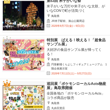
第53回 米子がいな祭
米子がいな万灯や米子がいな太鼓、が
いなCONで町が活気づく
鳥取県
JR米子駅前、湊山公園周辺
2026年8月7日(金)～9日(日)
特別展 ばえる！映える！「超食品
サンプル展」
大好評の食品サンプル展が帰ってく
る！
鳥取県
円形劇場くらよしフィギュアミュージアム 1
階企画展示室
2026年7月11日(土)～9月27日(日)
巡回展「ポケモンローカルActs物産
展」鳥取県開催
全国各地の「ポケモンローカルActs」
コラボ商品が販売
鳥取県
丸由百貨店