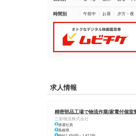
時間別
午前中
お昼
夕方・夜
求人情報
精密部品工場で物流作業/家電付個室
三新物流株式会社
派遣社員
島根県
時給1,450円～1,812円