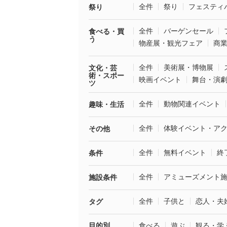
全件
祭り
フェスティ
祭り
全件
バーゲンセール
食べる・買
う
物産展・観光フェア
商
全件
美術展・博物展
文化・芸
術・スポー
映画イベント
舞台・演
ツ
全件
動物関連イベント
趣味・生活
全件
体験イベント・ア
その他
全件
無料イベント
終
条件
全件
アミューズメント
施設条件
全件
子供と
恋人・夫
タグ
目的別
食べる
遊ぶ
観る・学