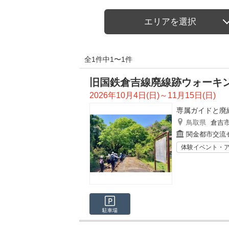
エリアを選択
全1件中1〜1件
旧国鉄倉吉線廃線跡ウォーキン
2026年10月4日(日)～11月15日(日)
専属ガイドと廃
鳥取県
倉吉
関金都市交流
体験イベント・
駐車場