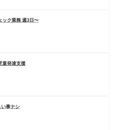
ック業務 週3日〜
児童発達支援
しい事ナシ