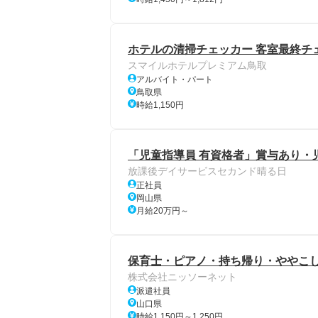
ホテルの清掃チェッカー 客室最終チェ
スマイルホテルプレミアム鳥取
アルバイト・パート
鳥取県
時給1,150円
「児童指導員 有資格者」賞与あり・
放課後デイサービスセカンド晴る日
正社員
岡山県
月給20万円～
保育士・ピアノ・持ち帰り・ややこ
株式会社ニッソーネット
派遣社員
山口県
時給1,150円～1,250円