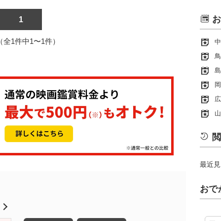
お
1
1（全1件中1〜1件）
中
鳥
島
岡
広
山
閲
最近見
おで
月