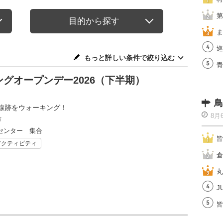
第
目的から探す
ま
巡
もっと詳しい条件で絞り込む
青
グオープンデー2026（下半期）
鳥
線跡をウォーキング！
8月
市
センター 集合
皆
アクティビティ
倉
丸
J
皆