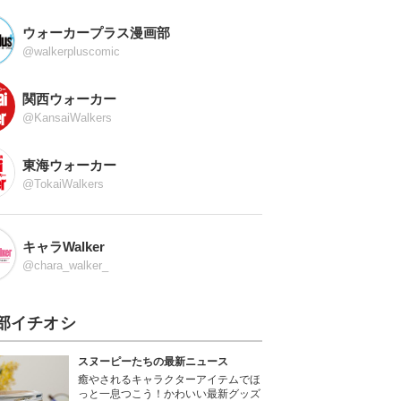
ウォーカープラス漫画部
@walkerpluscomic
関西ウォーカー
@KansaiWalkers
東海ウォーカー
@TokaiWalkers
キャラWalker
@chara_walker_
部イチオシ
スヌーピーたちの最新ニュース
癒やされるキャラクターアイテムでほ
っと一息つこう！かわいい最新グッズ