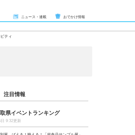
ニュース・連載
おでかけ情報
ィビティ
注目情報
取県イベントランキング
6日 9:32更新
別展 ばえる！映える！「超食品サンプル展」