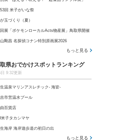
53回 米子がいな祭
が玉づくり（夏）
回展「ポケモンローカルActs物産展」鳥取県開催
山剛昌 名探偵コナン特別原画展2026
もっと見る
取県おでかけスポットランキング
6日 9:32更新
生温泉マリンアスレチック- 海皆-
吉市営温水プール
由百貨店
U米子タカシマヤ
生海岸 海岸遊歩道の初日の出
もっと見る