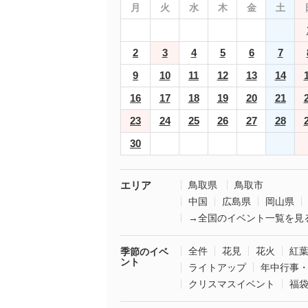
月
火
水
木
金
土
2
3
4
5
6
7
9
10
11
12
13
14
16
17
18
19
20
21
23
24
25
26
27
28
30
エリア
鳥取県
鳥取市
中国
広島県
岡山県
→全国のイベント一覧を見
全件
花見
花火
紅
季節のイベ
ント
ライトアップ
年中行事
クリスマスイベント
福