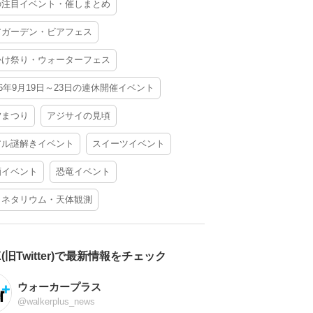
の注目イベント・催しまとめ
アガーデン・ビアフェス
かけ祭り・ウォーターフェス
26年9月19日～23日の連休開催イベント
夕まつり
アジサイの見頃
アル謎解きイベント
スイーツイベント
酒イベント
恐竜イベント
ラネタリウム・天体観測
X(旧Twitter)で最新情報をチェック
ウォーカープラス
@walkerplus_news