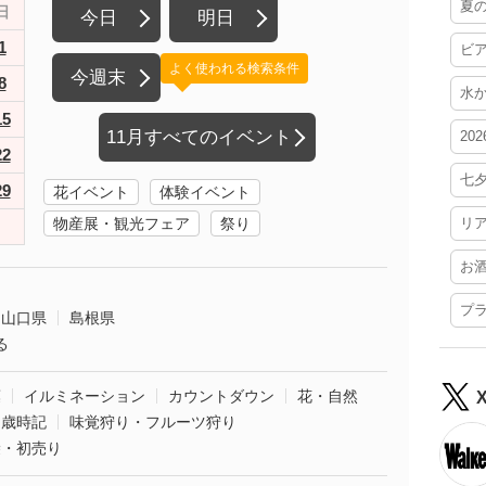
夏
日
今日
明日
1
ビ
よく使われる検索条件
今週末
8
水
15
11月すべてのイベント
20
22
七
29
花イベント
体験イベント
物産展・観光フェア
祭り
リ
お
プ
山口県
島根県
る
葉
イルミネーション
カウントダウン
花・自然
・歳時記
味覚狩り・フルーツ狩り
袋・初売り