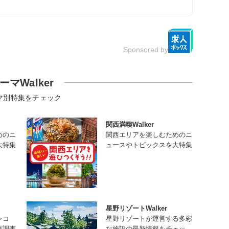
Sponsored by
ーマWalker
マ別特集をチェック
関西満喫Walker
めのニ
関西エリアを楽しむためのニ
大特集
ュースやトピックスを大特集
星野リゾートWalker
レコ
星野リゾートが運営する多彩
底調査
な施設の最新情報をチェッ