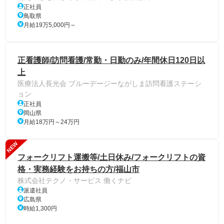
正社員
鳥取県
月給19万5,000円～
正看護師/訪問看護/常勤・日勤のみ/年間休日120日以
上
医療法人長光会 ブルーデージーながしま訪問看護ステーシ
ョン
正社員
岡山県
月給18万円～24万円
NEW
フォークリフト運搬等/土日休み/フォークリフトの資
格・実務経験をお持ちの方/福山市
株式会社テクノ・サービス 働くナビ
派遣社員
広島県
時給1,300円