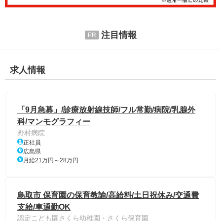
注目情報
求人情報
「9月急募」/診療放射線技師/フル常勤/病院/乳腺外
科/マンモグラフィー
野村病院
正社員
広島県
月給21万円～28万円
鳥取市 保育園の保育教諭/高給料/土日祝休み/交通費
支給/車通勤OK
認定こども園さくら幼稚園・さくら保育園