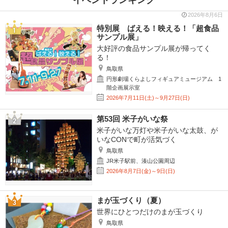
イベントランキング
2026年8月6日
特別展 ばえる！映える！「超食品
サンプル展」
大好評の食品サンプル展が帰ってく
る！
鳥取県
円形劇場くらよしフィギュアミュージアム 1
階企画展示室
2026年7月11日(土)～9月27日(日)
第53回 米子がいな祭
米子がいな万灯や米子がいな太鼓、が
いなCONで町が活気づく
鳥取県
JR米子駅前、湊山公園周辺
2026年8月7日(金)～9日(日)
まが玉づくり（夏）
世界にひとつだけのまが玉づくり
鳥取県