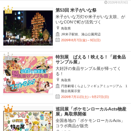
2026年8月9日
第53回 米子がいな祭
米子がいな万灯や米子がいな太鼓、が
いなCONで町が活気づく
鳥取県
JR米子駅前、湊山公園周辺
2026年8月7日(金)～9日(日)
特別展 ばえる！映える！「超食品
サンプル展」
大好評の食品サンプル展が帰ってく
る！
鳥取県
円形劇場くらよしフィギュアミュージアム 1
階企画展示室
2026年7月11日(土)～9月27日(日)
巡回展「ポケモンローカルActs物産
展」鳥取県開催
全国各地の「ポケモンローカルActs」
コラボ商品が販売