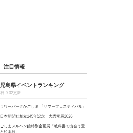
注目情報
児島県イベントランキング
6日 9:32更新
ラワーパークかごしま 「サマーフェスティバル」
日本新聞社創立145年記念 大恐竜展2026
ごしまメルヘン館特別企画展「教科書で出会う童
と絵本展」