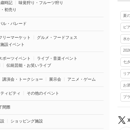
・歳時記
味覚狩り・フルーツ狩り
袋・初売り
夏
バル・パレード
ビ
フリーマーケット
グルメ・フードフェス
水
業施設イベント
20
スポーツイベント
ライブ・音楽イベント
七
劇
伝統芸能・お笑いライブ
リ
講演会・トークショー
展示会
アニメ・ゲーム
お
クティビティ
その他のイベント
プ
了間際
施設
ショッピング施設