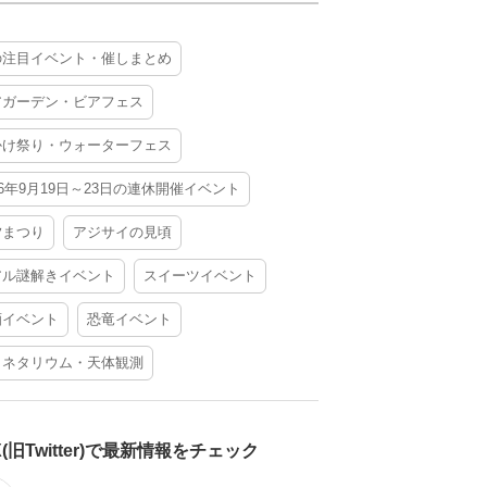
の注目イベント・催しまとめ
アガーデン・ビアフェス
かけ祭り・ウォーターフェス
26年9月19日～23日の連休開催イベント
夕まつり
アジサイの見頃
アル謎解きイベント
スイーツイベント
酒イベント
恐竜イベント
ラネタリウム・天体観測
X(旧Twitter)で最新情報をチェック