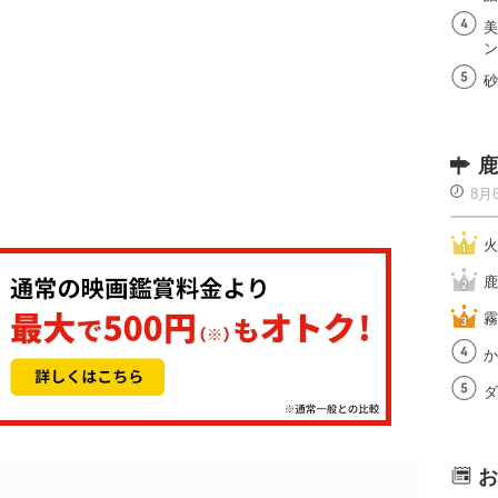
美
ン
砂
鹿
8月
火
鹿
霧
か
ダ
お