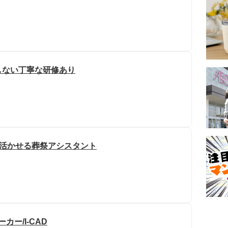
しない丁寧な研修あり
を活かせる葬祭アシスタント
ー/I-CAD