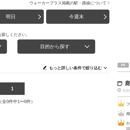
ウォーカープラス掲載の駅・路線について
明日
今週末
お探しください。
目的から探す
もっと詳しい条件で絞り込む
鹿
1
8月
1（全0件中1〜0件）
フ
南
か
話