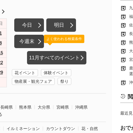
九
月
福
日
今日
明日
佐
1
長
よく使われる検索条件
今週末
熊
8
大
15
11月すべてのイベント
宮
22
鹿
29
花イベント
体験イベント
選
物産展・観光フェア
祭り
沖
閲
長崎県
熊本県
大分県
宮崎県
沖縄県
最近見
る
おで
葉
イルミネーション
カウントダウン
花・自然