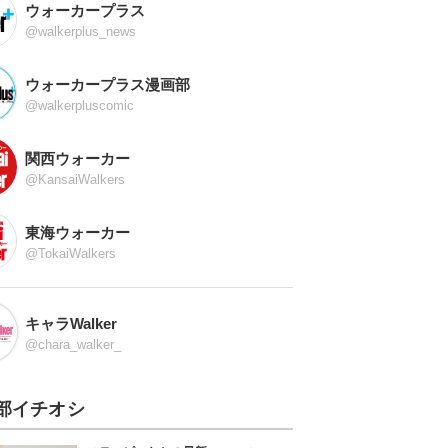
ウォーカープラス
@walkerplus_news
ウォーカープラス漫画部
@walkerpluscomic
関西ウォーカー
@KansaiWalkers
東海ウォーカー
@TokaiWalkers
キャラWalker
@chara_walker_
部イチオシ