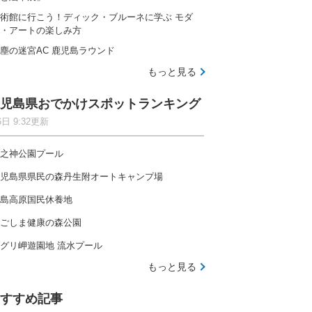
術館に行こう！ディック・ブルーネに学ぶ モダ
・アートの楽しみ方
塵の迷宮AC 鹿児島ラウンド
もっと見る
児島県おでかけスポットランキング
6日 9:32更新
之神公園プール
児島県県民の森丹生附オートキャンプ場
島高原国民休養地
ごしま健康の森公園
グリ岬遊園地 流水プール
もっと見る
すすめ記事