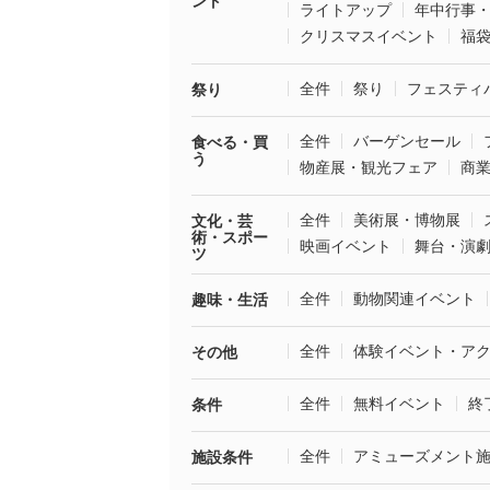
ント
ライトアップ
年中行事
クリスマスイベント
福
全件
祭り
フェスティ
祭り
全件
バーゲンセール
食べる・買
う
物産展・観光フェア
商
全件
美術展・博物展
文化・芸
術・スポー
映画イベント
舞台・演
ツ
全件
動物関連イベント
趣味・生活
全件
体験イベント・ア
その他
全件
無料イベント
終
条件
全件
アミューズメント
施設条件