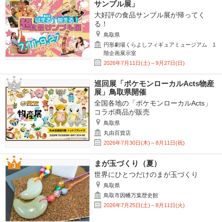
サンプル展」
大好評の食品サンプル展が帰ってく
る！
鳥取県
円形劇場くらよしフィギュアミュージアム 1
階企画展示室
2026年7月11日(土)～9月27日(日)
巡回展「ポケモンローカルActs物産
展」鳥取県開催
全国各地の「ポケモンローカルActs」
コラボ商品が販売
鳥取県
丸由百貨店
2026年7月30日(木)～8月11日(祝)
まが玉づくり（夏）
世界にひとつだけのまが玉づくり
鳥取県
鳥取市因幡万葉歴史館
2026年7月25日(土)～8月11日(火)