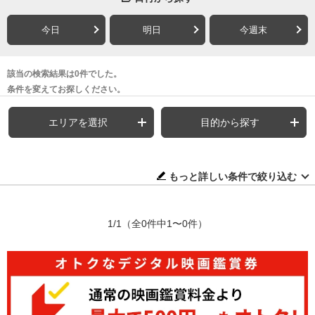
今日
明日
今週末
該当の検索結果は0件でした。
条件を変えてお探しください。
エリアを選択
目的から探す
もっと詳しい条件で絞り込む
1/1
（全0件中1〜0件）