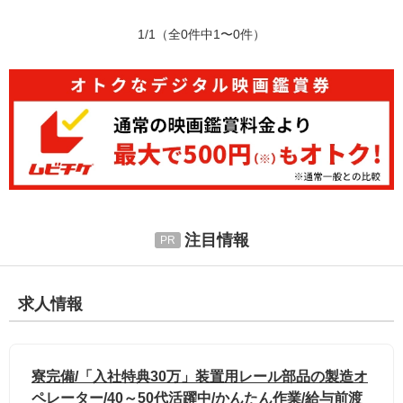
1/1
（全0件中1〜0件）
注目情報
求人情報
寮完備/「入社特典30万」装置用レール部品の製造オ
ペレーター/40～50代活躍中/かんたん作業/給与前渡