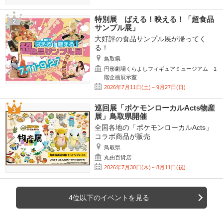
特別展 ばえる！映える！「超食品
サンプル展」
大好評の食品サンプル展が帰ってく
る！
鳥取県
円形劇場くらよしフィギュアミュージアム 1
階企画展示室
2026年7月11日(土)～9月27日(日)
巡回展「ポケモンローカルActs物産
展」鳥取県開催
全国各地の「ポケモンローカルActs」
コラボ商品が販売
鳥取県
丸由百貨店
2026年7月30日(木)～8月11日(祝)
4位以下のイベントを見る