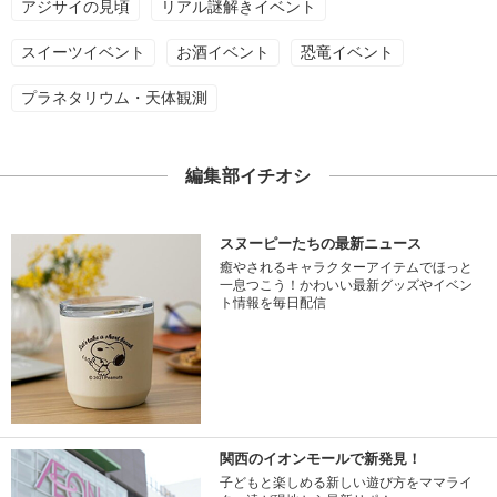
アジサイの見頃
リアル謎解きイベント
スイーツイベント
お酒イベント
恐竜イベント
プラネタリウム・天体観測
編集部イチオシ
スヌーピーたちの最新ニュース
癒やされるキャラクターアイテムでほっと
一息つこう！かわいい最新グッズやイベン
ト情報を毎日配信
関西のイオンモールで新発見！
子どもと楽しめる新しい遊び方をママライ