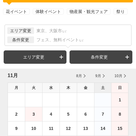
花イベント
体験イベント
物産展・観光フェア
祭り
エリア変更
東京、大阪市
など
条件変更
フェス、無料イベント
など
エリア変更
条件変更
11月
8月
9月
10月
月
火
水
木
金
土
日
1
2
3
4
5
6
7
8
9
10
11
12
13
14
15