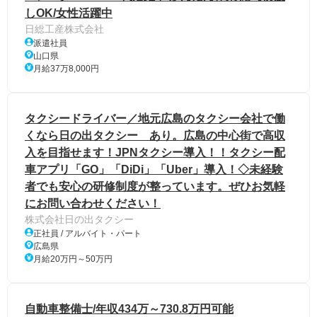
しOK/女性活躍中
日総工産株式会社
派遣社員
山口県
月給37万8,000円
タクシードライバー／地元広島のタクシー会社で働
くなら日の出タクシー あり。広島の中心街で高収
入を目指せます！JPNタクシー導入！！タクシー配
車アプリ「GO」「DiDi」「Uber」導入！◇未経験
者でも安心の研修制度が整っています。ぜひお気軽
にお問い合わせください！
株式会社日の出タクシー
正社員 / アルバイト・パート
広島県
月給20万円～50万円
自動車整備士/年収434万～730.8万円可能