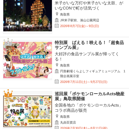
米子がいな万灯や米子がいな太鼓、が
いなCONで町が活気づく
鳥取県
JR米子駅前、湊山公園周辺
2026年8月7日(金)～9日(日)
特別展 ばえる！映える！「超食品
サンプル展」
大好評の食品サンプル展が帰ってく
る！
鳥取県
円形劇場くらよしフィギュアミュージアム 1
階企画展示室
2026年7月11日(土)～9月27日(日)
巡回展「ポケモンローカルActs物産
展」鳥取県開催
全国各地の「ポケモンローカルActs」
コラボ商品が販売
鳥取県
丸由百貨店
2026年7月30日(木)～8月11日(祝)