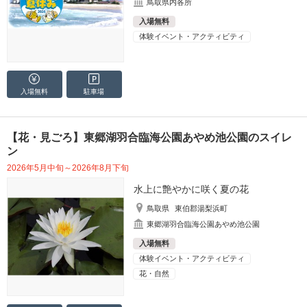
鳥取県内各所
入場無料
体験イベント・アクティビティ
入場無料
駐車場
【花・見ごろ】東郷湖羽合臨海公園あやめ池公園のスイレ
ン
2026年5月中旬～2026年8月下旬
水上に艶やかに咲く夏の花
鳥取県
東伯郡湯梨浜町
東郷湖羽合臨海公園あやめ池公園
入場無料
体験イベント・アクティビティ
花・自然