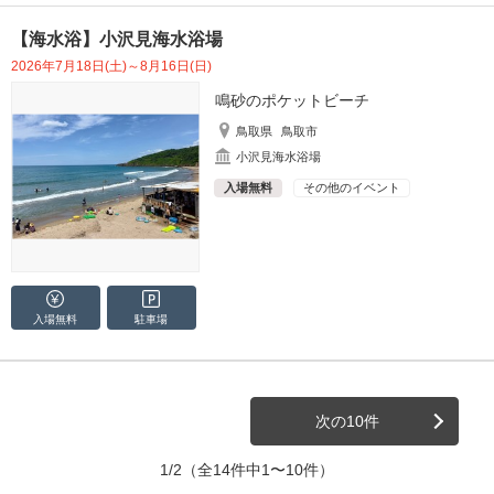
【海水浴】小沢見海水浴場
2026年7月18日(土)～8月16日(日)
鳴砂のポケットビーチ
鳥取県
鳥取市
小沢見海水浴場
入場無料
その他のイベント
入場無料
駐車場
次の10件
1/2
（全14件中1〜10件）