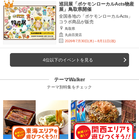
巡回展「ポケモンローカルActs物産
展」鳥取県開催
全国各地の「ポケモンローカルActs」
コラボ商品が販売
鳥取県
丸由百貨店
2026年7月30日(木)～8月11日(祝)
4位以下のイベントを見る
テーマWalker
テーマ別特集をチェック