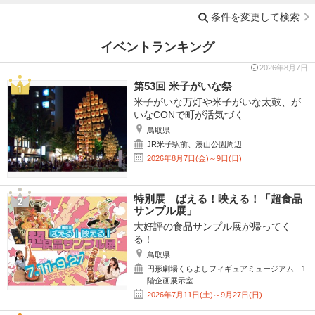
条件を変更して検索
イベントランキング
2026年8月7日
第53回 米子がいな祭
米子がいな万灯や米子がいな太鼓、が
いなCONで町が活気づく
鳥取県
JR米子駅前、湊山公園周辺
2026年8月7日(金)～9日(日)
特別展 ばえる！映える！「超食品
サンプル展」
大好評の食品サンプル展が帰ってく
る！
鳥取県
円形劇場くらよしフィギュアミュージアム 1
階企画展示室
2026年7月11日(土)～9月27日(日)