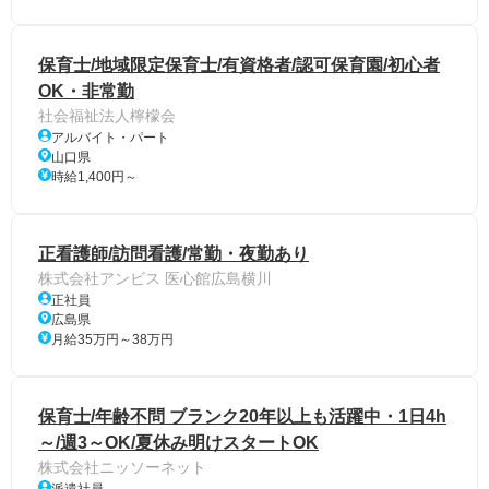
保育士/地域限定保育士/有資格者/認可保育園/初心者
OK・非常勤
社会福祉法人檸檬会
アルバイト・パート
山口県
時給1,400円～
正看護師/訪問看護/常勤・夜勤あり
株式会社アンビス 医心館広島横川
正社員
広島県
月給35万円～38万円
保育士/年齢不問 ブランク20年以上も活躍中・1日4h
～/週3～OK/夏休み明けスタートOK
株式会社ニッソーネット
派遣社員