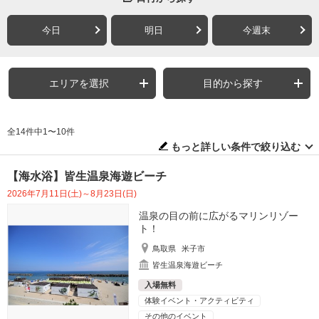
今日
明日
今週末
エリアを選択
目的から探す
全14件中1〜10件
もっと詳しい条件で絞り込む
【海水浴】皆生温泉海遊ビーチ
2026年7月11日(土)～8月23日(日)
温泉の目の前に広がるマリンリゾー
ト！
鳥取県
米子市
皆生温泉海遊ビーチ
入場無料
体験イベント・アクティビティ
その他のイベント