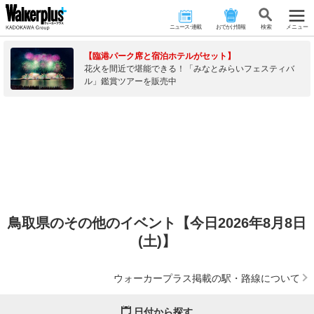
ニュース･連載
おでかけ情報
検 索
メニュー
【臨港パーク席と宿泊ホテルがセット】
花火を間近で堪能できる！「みなとみらいフェスティバ
ル」鑑賞ツアーを販売中
鳥取県のその他のイベント【今日2026年8月8日
(土)】
ウォーカープラス掲載の駅・路線について
日付から探す