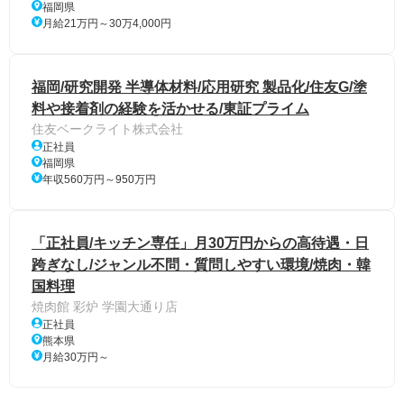
福岡県
月給21万円～30万4,000円
福岡/研究開発 半導体材料/応用研究 製品化/住友G/塗
料や接着剤の経験を活かせる/東証プライム
住友ベークライト株式会社
正社員
福岡県
年収560万円～950万円
「正社員/キッチン専任」月30万円からの高待遇・日
跨ぎなし/ジャンル不問・質問しやすい環境/焼肉・韓
国料理
焼肉館 彩炉 学園大通り店
正社員
熊本県
月給30万円～