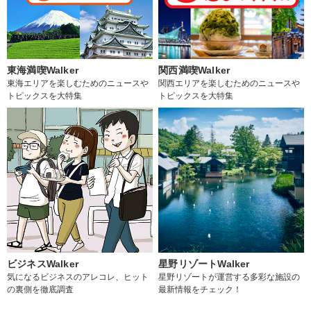
東海満喫Walker
関西満喫Walker
東海エリアを楽しむためのニュースや
関西エリアを楽しむためのニュースや
トピックスを大特集
トピックスを大特集
ビジネスWalker
星野リゾートWalker
気になるビジネスのアレコレ、ヒット
星野リゾートが運営する多彩な施設の
の裏側を徹底調査
最新情報をチェック！