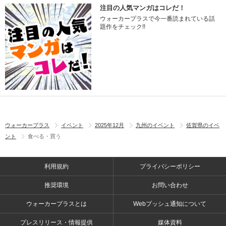
注目の人気マンガはコレだ！
ウォーカープラスで今一番読まれている話
題作をチェック!!
ウォーカープラス
イベント
2025年12月
九州のイベント
佐賀県のイベ
ント
食べる・買う
利用規約
プライバシーポリシー
推奨環境
お問い合わせ
ウォーカープラスとは
Webプッシュ通知について
プレスリリース・情報提供
媒体資料