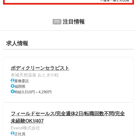
注目情報
求人情報
ボディクリーンセラピスト
本城天然温泉 おとぎの杜
業務委託
福岡県
時給3,510円～4,290円
フィールドセールス/完全週休2日/転職回数不問/完全
未経験OK!/407
Evand株式会社
正社員