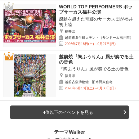
WORLD TOP PERFORMERS ポッ
プサーカス福井公演
感動を超えた奇跡のサーカス団が福井
初上陸
福井県
越前市瓜生町大テント（サンドーム福井西）
2026年7月18日(土)～9月27日(日)
越前焼『陶ふうりん』風が奏でる土
の音色
『陶ふうりん』風が奏でる土の音色
福井県
越前古窯博物館 旧水野家住宅
2026年6月13日(土)～8月30日(日)
4位以下のイベントを見る
テーマWalker