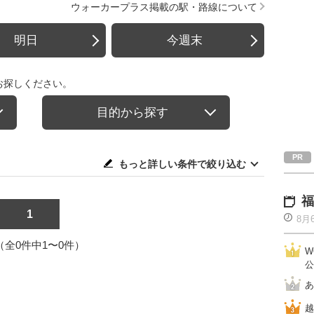
ウォーカープラス掲載の駅・路線について
明日
今週末
お探しください。
目的から探す
もっと詳しい条件で絞り込む
福
1
8月
1（全0件中1〜0件）
W
公
あ
越