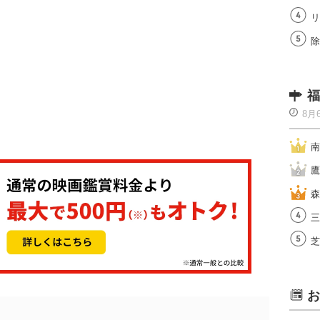
リ
除
福
8月
南
鷹
森
三
芝
お