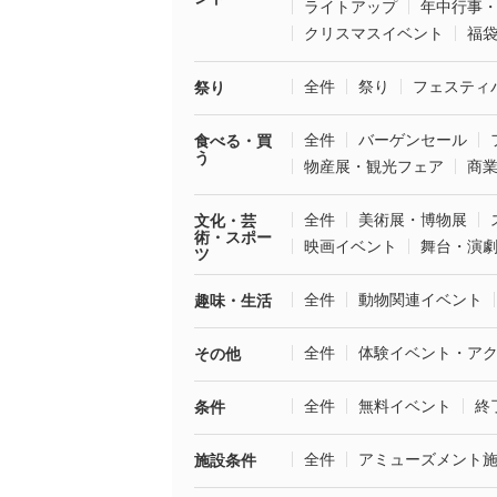
ライトアップ
年中行事
クリスマスイベント
福
全件
祭り
フェスティ
祭り
全件
バーゲンセール
食べる・買
う
物産展・観光フェア
商
全件
美術展・博物展
文化・芸
術・スポー
映画イベント
舞台・演
ツ
全件
動物関連イベント
趣味・生活
全件
体験イベント・ア
その他
全件
無料イベント
終
条件
全件
アミューズメント
施設条件