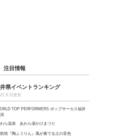
注目情報
井県イベントランキング
6日 9:32更新
ORLD TOP PERFORMERS ポップサーカス福井
演
わら温泉 あわら湯かけまつり
前焼『陶ふうりん』風が奏でる土の音色