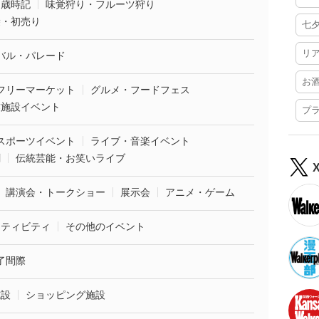
・歳時記
味覚狩り・フルーツ狩り
袋・初売り
七
リ
バル・パレード
お
フリーマーケット
グルメ・フードフェス
業施設イベント
プ
スポーツイベント
ライブ・音楽イベント
劇
伝統芸能・お笑いライブ
講演会・トークショー
展示会
アニメ・ゲーム
クティビティ
その他のイベント
了間際
施設
ショッピング施設