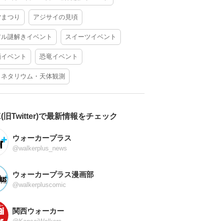
夕まつり
アジサイの見頃
アル謎解きイベント
スイーツイベント
酒イベント
恐竜イベント
ラネタリウム・天体観測
X(旧Twitter)で最新情報をチェック
ウォーカープラス
@walkerplus_news
ウォーカープラス漫画部
@walkerpluscomic
関西ウォーカー