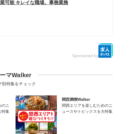
就業可能 キレイな職場。事務業務
Sponsored by
ーマWalker
マ別特集をチェック
関西満喫Walker
めのニ
関西エリアを楽しむためのニ
大特集
ュースやトピックスを大特集