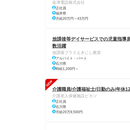
金津電設株式会社
正社員
福井県
月給20万円～43万円
放課後等デイサービスでの児童指導員
数活躍
放課後プラスえきにし教室
アルバイト・パート
石川県
時給1,200円～
NEW
介護職員/介護福祉士/日勤のみ/年休1
介護老人保健施設ピカソ
正社員
石川県
月給20万9,500円