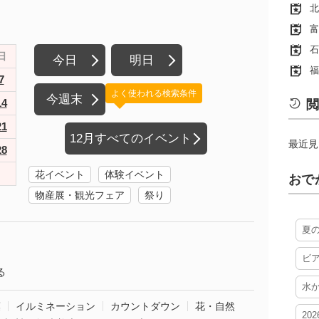
北
富
石
日
今日
明日
福
7
よく使われる検索条件
今週末
14
閲
21
12月すべてのイベント
最近見
28
花イベント
体験イベント
おで
物産展・観光フェア
祭り
夏
ビ
る
水
葉
イルミネーション
カウントダウン
花・自然
20