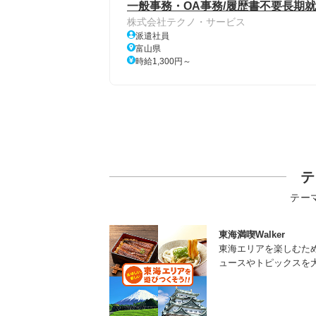
一般事務・OA事務/履歴書不要長期
株式会社テクノ・サービス
派遣社員
富山県
時給1,300円～
テ
テー
東海満喫Walker
東海エリアを楽しむた
ュースやトピックスを