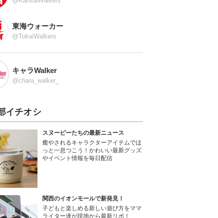
@KansaiWalkers
東海ウォーカー
@TokaiWalkers
キャラWalker
@chara_walker_
部イチオシ
スヌーピーたちの最新ニュース
癒やされるキャラクターアイテムでほ
っと一息つこう！かわいい最新グッズ
やイベント情報を毎日配信
関西のイオンモールで新発見！
子どもと楽しめる新しい遊び方をママ
ライター達が現地から最新リポ！