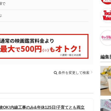
婦で
ぶ
編集
条件を変更して検索
験OK!内線工事のみ&年休125日!子育てとも両立