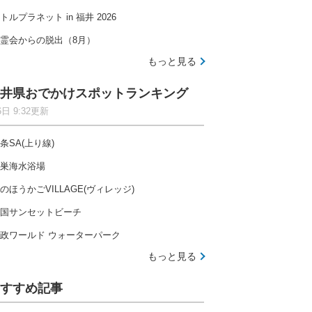
トルプラネット in 福井 2026
霊会からの脱出（8月）
もっと見る
井県おでかけスポットランキング
6日 9:32更新
条SA(上り線)
巣海水浴場
のほうかごVILLAGE(ヴィレッジ)
国サンセットビーチ
政ワールド ウォーターパーク
もっと見る
すすめ記事