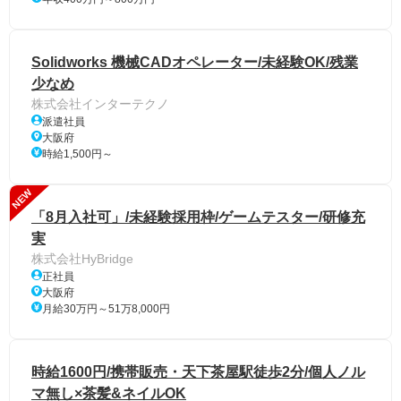
Solidworks 機械CADオペレーター/未経験OK/残業
少なめ
株式会社インターテクノ
派遣社員
大阪府
時給1,500円～
NEW
「8月入社可」/未経験採用枠/ゲームテスター/研修充
実
株式会社HyBridge
正社員
大阪府
月給30万円～51万8,000円
時給1600円/携帯販売・天下茶屋駅徒歩2分/個人ノル
マ無し×茶髪&ネイルOK