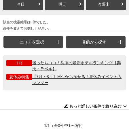
今日
明日
今週末
該当の検索結果は0件でした。
条件を変えてお探しください。
エリアを選択
目的から探す
迷ったらココ！兵庫の最新ホテルランキング【楽
PR
天トラベル】
【7月・8月】日付から探せる！夏休みイベントカ
夏休み特集
レンダー
もっと詳しい条件で絞り込む
1/1
（全0件中1〜0件）