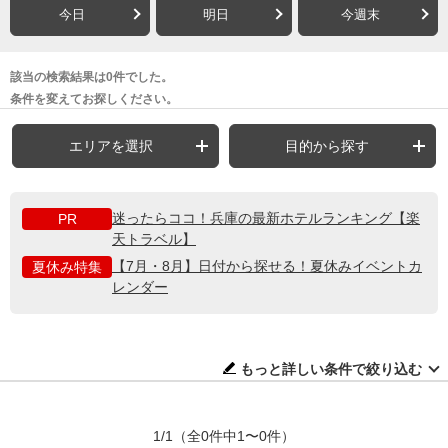
今日
明日
今週末
該当の検索結果は0件でした。
条件を変えてお探しください。
エリアを選択
目的から探す
迷ったらココ！兵庫の最新ホテルランキング【楽
PR
天トラベル】
【7月・8月】日付から探せる！夏休みイベントカ
夏休み特集
レンダー
もっと詳しい条件で絞り込む
1/1
（全0件中1〜0件）