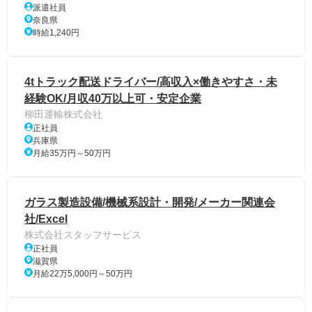
派遣社員
奈良県
時給1,240円
4tトラック配送ドライバー/高収入×働きやすさ・未
経験OK/月収40万以上可・安定企業
柳田運輸株式会社
正社員
兵庫県
月給35万円～50万円
ガラス製造設備/機械系設計・開発/メーカー関連会
社/Excel
株式会社スタッフサービス
正社員
滋賀県
月給22万5,000円～50万円