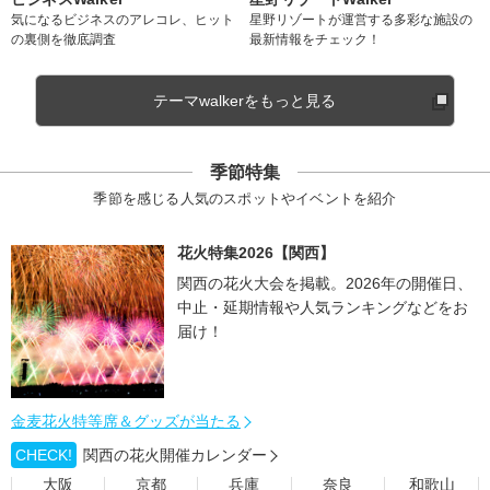
気になるビジネスのアレコレ、ヒット
星野リゾートが運営する多彩な施設の
の裏側を徹底調査
最新情報をチェック！
テーマwalkerをもっと見る
季節特集
季節を感じる人気のスポットやイベントを紹介
花火特集2026【関西】
関西の花火大会を掲載。2026年の開催日、
中止・延期情報や人気ランキングなどをお
届け！
金麦花火特等席＆グッズが当たる
CHECK!
関西の花火開催カレンダー
大阪
京都
兵庫
奈良
和歌山