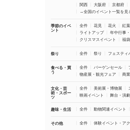
関西
大阪府
京都府
→全国のイベント一覧を見
全件
花見
花火
紅
季節のイベ
ント
ライトアップ
年中行事
クリスマスイベント
福
全件
祭り
フェスティ
祭り
全件
バーゲンセール
食べる・買
う
物産展・観光フェア
商
全件
美術展・博物展
文化・芸
術・スポー
映画イベント
舞台・演
ツ
全件
動物関連イベント
趣味・生活
全件
体験イベント・ア
その他