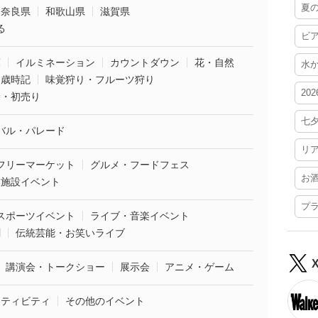
夏
奈良県
和歌山県
滋賀県
る
ビ
葉
イルミネーション
カウントダウン
花・自然
水
・歳時記
味覚狩り・フルーツ狩り
20
袋・初売り
七
バル・パレード
リ
フリーマーケット
グルメ・フードフェス
お
業施設イベント
プ
スポーツイベント
ライブ・音楽イベント
劇
伝統芸能・お笑いライブ
講演会・トークショー
展示会
アニメ・ゲーム
クティビティ
その他のイベント