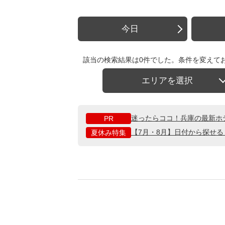
今日
該当の検索結果は0件でした。条件を変えて
エリアを選択
迷ったらココ！兵庫の最新ホ
PR
【7月・8月】日付から探せ
夏休み特集