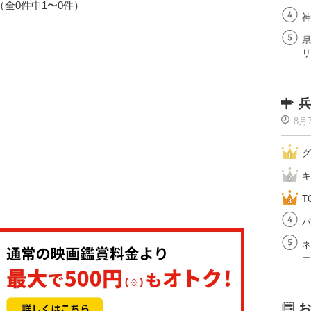
1（全0件中1〜0件）
神
県
リ
兵
8月
グ
キ
T
バ
ネ
ー
お