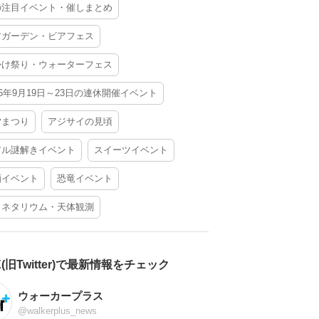
の注目イベント・催しまとめ
アガーデン・ビアフェス
かけ祭り・ウォーターフェス
26年9月19日～23日の連休開催イベント
夕まつり
アジサイの見頃
アル謎解きイベント
スイーツイベント
酒イベント
恐竜イベント
ラネタリウム・天体観測
X(旧Twitter)で最新情報をチェック
ウォーカープラス
@walkerplus_news