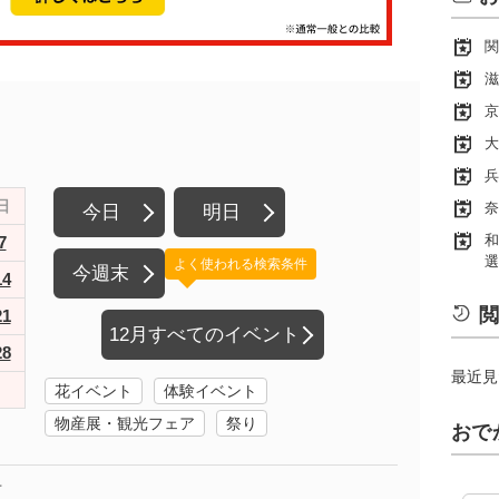
関
滋
京
大
兵
日
奈
今日
明日
和
7
選
よく使われる検索条件
今週末
14
閲
21
12月すべてのイベント
28
最近見
花イベント
体験イベント
物産展・観光フェア
祭り
おで
市