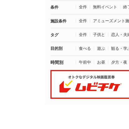
全件
無料イベント
終
条件
全件
アミューズメント
施設条件
全件
子供と
恋人・夫
タグ
目的別
食べる
遊ぶ
観る・学
時間別
午前中
お昼
夕方・夜