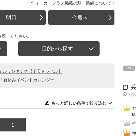
ウォーカープラス掲載の駅・路線について
明日
今週末
お探しください。
目的から探す
テルランキング【楽天トラベル】
る！夏休みイベントカレンダー
兵
8月
もっと詳しい条件で絞り込む
T
M
生
1
神