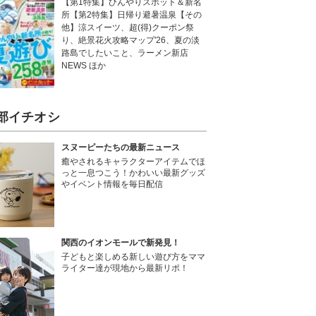
【第1特集】ひんやりスポット＆新名
所【第2特集】日帰り避暑温泉【その
他】涼スイーツ、超(得)クーポン祭
り、絶景花火攻略マップ'26、夏の淡
路島でしたいこと、ラーメン新店
NEWS ほか
部イチオシ
スヌーピーたちの最新ニュース
癒やされるキャラクターアイテムでほ
っと一息つこう！かわいい最新グッズ
やイベント情報を毎日配信
関西のイオンモールで新発見！
子どもと楽しめる新しい遊び方をママ
ライター達が現地から最新リポ！