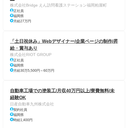
株式会社Bridge えん訪問看護ステーション福岡粕屋町
正社員
福岡県
月給27万円
「土日祝休み」Webデザイナー/企業ページの制作/昇
給・賞与あり
株式会社RIOT GROUP
正社員
福岡県
月給30万5,500円～60万円
自動車工場での塗装工/月収40万円以上/寮費無料/未
経験OK
日産自動車九州株式会社
契約社員
福岡県
時給1,400円