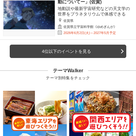
動についてー」(佐賀)
地動説や最新宇宙研究などの天文学の
世界をプラネタリウムで体感できる
佐賀県
佐賀県立宇宙科学館《ゆめぎんが》
2026年6月2日(火)～2027年5月予定
4位以下のイベントを見る
テーマWalker
テーマ別特集をチェック