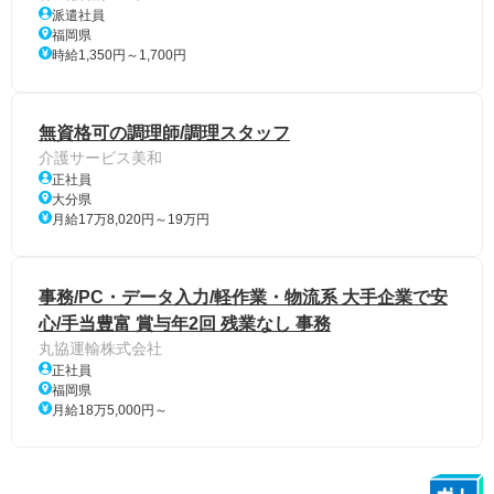
派遣社員
福岡県
時給1,350円～1,700円
無資格可の調理師/調理スタッフ
介護サービス美和
正社員
大分県
月給17万8,020円～19万円
事務/PC・データ入力/軽作業・物流系 大手企業で安
心/手当豊富 賞与年2回 残業なし 事務
丸協運輸株式会社
正社員
福岡県
月給18万5,000円～