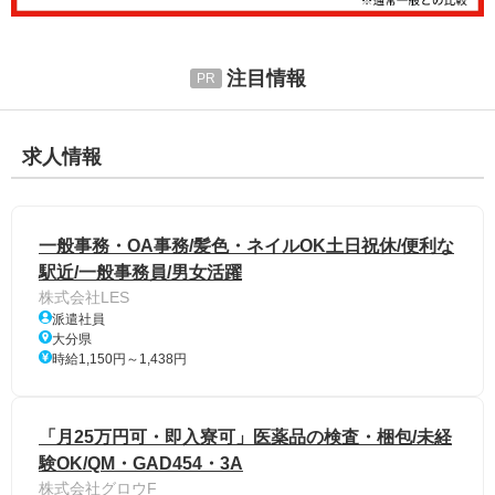
注目情報
求人情報
一般事務・OA事務/髪色・ネイルOK土日祝休/便利な
駅近/一般事務員/男女活躍
株式会社LES
派遣社員
大分県
時給1,150円～1,438円
「月25万円可・即入寮可」医薬品の検査・梱包/未経
験OK/QM・GAD454・3A
株式会社グロウF