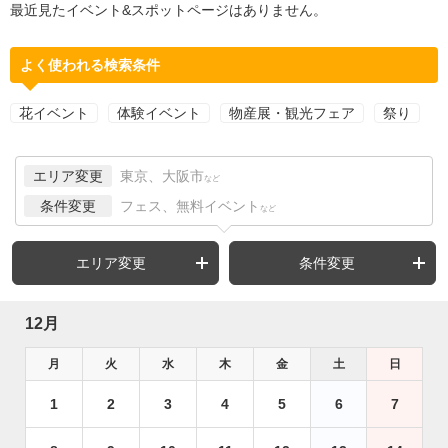
最近見たイベント&スポットページはありません。
よく使われる検索条件
花イベント
体験イベント
物産展・観光フェア
祭り
エリア変更
東京、大阪市
など
条件変更
フェス、無料イベント
など
エリア変更
条件変更
12月
月
火
水
木
金
土
日
1
2
3
4
5
6
7