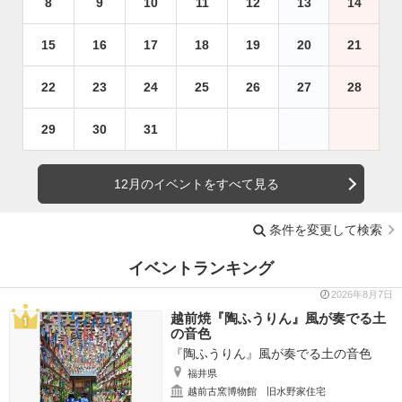
8
9
10
11
12
13
14
15
16
17
18
19
20
21
22
23
24
25
26
27
28
29
30
31
12月のイベントをすべて見る
条件を変更して検索
イベントランキング
2026年8月7日
越前焼『陶ふうりん』風が奏でる土
の音色
『陶ふうりん』風が奏でる土の音色
福井県
越前古窯博物館 旧水野家住宅