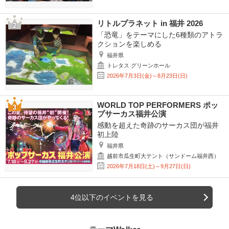
リトルプラネット in 福井 2026
「恐竜」をテーマにした6種類のアトラ
クションを楽しめる
福井県
トレタス グリーンホール
2026年7月3日(金)～8月23日(日)
WORLD TOP PERFORMERS ポッ
プサーカス福井公演
感動を超えた奇跡のサーカス団が福井
初上陸
福井県
越前市瓜生町大テント（サンドーム福井西）
2026年7月18日(土)～9月27日(日)
4位以下のイベントを見る