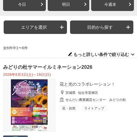
今日
明日
今週末
エリアを選択
目的から探す
全6件中1〜6件
もっと詳しい条件で絞り込む
みどりの杜サマーイルミネーション2026
2026年8月1日(土)～16日(日)
花と光のコラボレーション！
宮城県
仙台市若林区
せんだい農業園芸センター みどりの杜
花・自然
ライトアップ