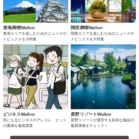
東海満喫Walker
関西満喫Walker
東海エリアを楽しむためのニュースや
関西エリアを楽しむためのニュースや
トピックスを大特集
トピックスを大特集
ビジネスWalker
星野リゾートWalker
気になるビジネスのアレコレ、ヒット
星野リゾートが運営する多彩な施設の
の裏側を徹底調査
最新情報をチェック！