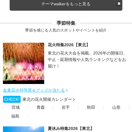
テーマwalkerをもっと見る
季節特集
季節を感じる人気のスポットやイベントを紹介
花火特集2026【東北】
東北の花火大会を掲載。2026年の開催日、
中止・延期情報や人気ランキングなどをお
届け！
金麦花火特等席＆グッズが当たる
CHECK!
東北の花火開催カレンダー
宮城
青森
岩手
秋田
山形
福島
夏休み特集2026【東北】