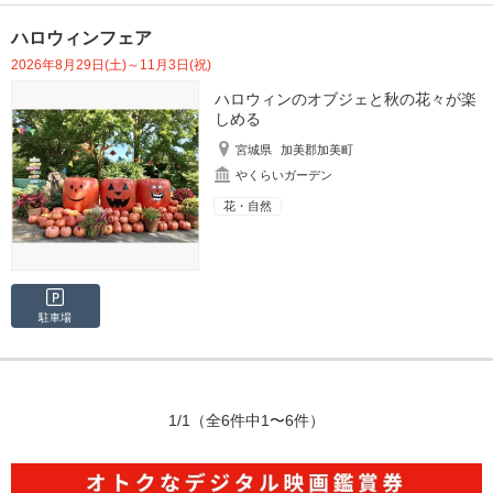
ハロウィンフェア
2026年8月29日(土)～11月3日(祝)
ハロウィンのオブジェと秋の花々が楽
しめる
宮城県
加美郡加美町
やくらいガーデン
花・自然
駐車場
1/1
（全6件中1〜6件）