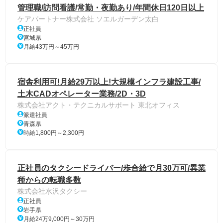
管理職/訪問看護/常勤・夜勤あり/年間休日120日以上
ケアパートナー株式会社 ソエルガーデン太白
正社員
宮城県
月給43万円～45万円
宿舎利用可!月給29万以上!大規模インフラ建設工事/
土木CADオペレーター業務/2D・3D
株式会社アクト・テクニカルサポート 東北オフィス
派遣社員
青森県
時給1,800円～2,300円
正社員のタクシードライバー/歩合給で月30万可/異業
種からの転職多数
株式会社水沢タクシー
正社員
岩手県
月給24万9,000円～30万円