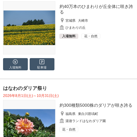
約40万本のひまわりが丘全体に咲き誇
る
宮城県
大崎市
ひまわりの丘
入場無料
花・自然
入場無料
駐車場
はなわのダリア祭り
2026年8月1日(土)～10月31日(土)
約300種類5000株のダリアが咲き誇る
福島県
東白川郡塙町
湯遊ランドはなわダリア園
花・自然