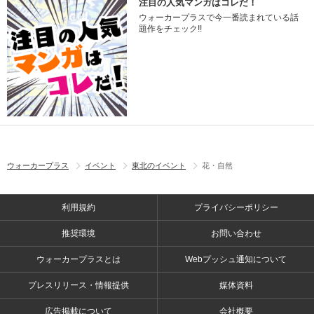
注目の人気マンガはコレだ！
ウォーカープラスで今一番読まれている話
題作をチェック!!
ウォーカープラス
イベント
東北のイベント
花・自然
利用規約
プライバシーポリシー
推奨環境
お問い合わせ
ウォーカープラスとは
Webプッシュ通知について
プレスリリース・情報提供
媒体資料
広告掲載について
会社概要