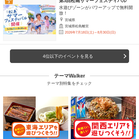
第3回松島サマーフェスティバル
水遊びゾーンがパワーアップで無料開
放！
宮城県
宮城県松島離宮
2026年7月18日(土)～8月30日(日)
4位以下のイベントを見る
テーマWalker
テーマ別特集をチェック