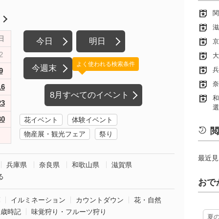
関
月
滋
日
今日
明日
京
2
大
よく使われる検索条件
今週末
兵
9
奈
16
8月すべてのイベント
和
23
選
30
花イベント
体験イベント
閲
物産展・観光フェア
祭り
最近見
兵庫県
奈良県
和歌山県
滋賀県
る
おで
葉
イルミネーション
カウントダウン
花・自然
・歳時記
味覚狩り・フルーツ狩り
夏