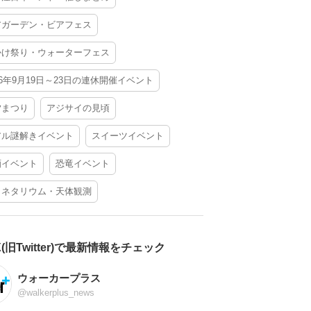
アガーデン・ビアフェス
かけ祭り・ウォーターフェス
26年9月19日～23日の連休開催イベント
夕まつり
アジサイの見頃
アル謎解きイベント
スイーツイベント
酒イベント
恐竜イベント
ラネタリウム・天体観測
X(旧Twitter)で最新情報をチェック
ウォーカープラス
@walkerplus_news