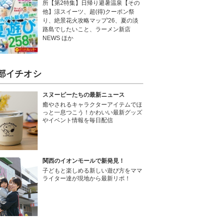
所【第2特集】日帰り避暑温泉【その
他】涼スイーツ、超(得)クーポン祭
り、絶景花火攻略マップ'26、夏の淡
路島でしたいこと、ラーメン新店
NEWS ほか
部イチオシ
スヌーピーたちの最新ニュース
癒やされるキャラクターアイテムでほ
っと一息つこう！かわいい最新グッズ
やイベント情報を毎日配信
関西のイオンモールで新発見！
子どもと楽しめる新しい遊び方をママ
ライター達が現地から最新リポ！