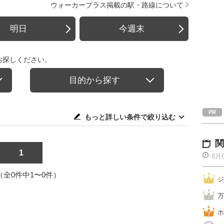
ウォーカープラス掲載の駅・路線について
明日
今週末
お探しください。
目的から探す
もっと詳しい条件で絞り込む
関
1
8月
1（全0件中1〜0件）
ジ
万
ホ