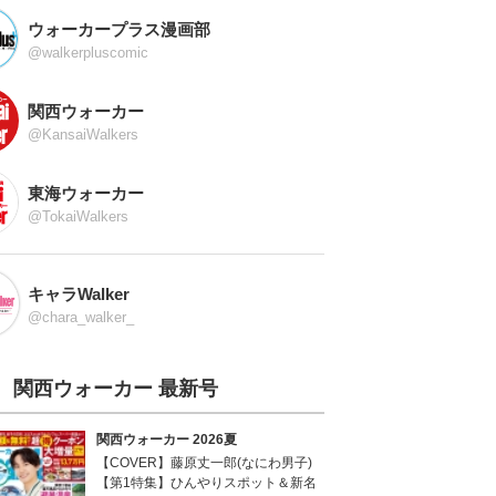
ウォーカープラス漫画部
@walkerpluscomic
関西ウォーカー
@KansaiWalkers
東海ウォーカー
@TokaiWalkers
キャラWalker
@chara_walker_
関西ウォーカー 最新号
関西ウォーカー 2026夏
【COVER】藤原丈一郎(なにわ男子)
【第1特集】ひんやりスポット＆新名