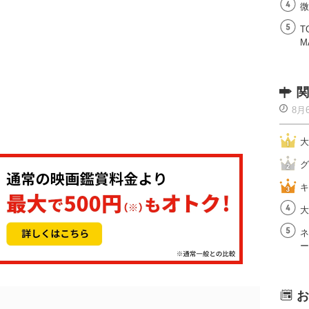
微
T
M
関
8月
大
グ
キ
大
ネ
ー
お