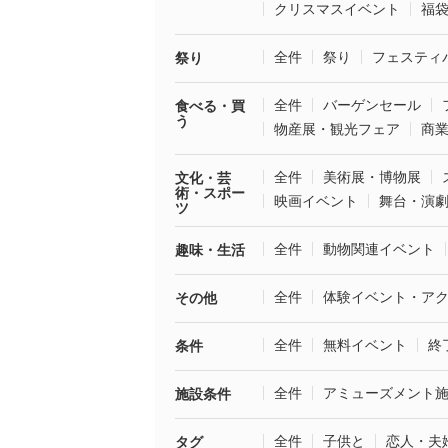
クリスマスイベント
福
全件
祭り
フェスティ
祭り
全件
バーゲンセール
食べる・買
う
物産展・観光フェア
商
全件
美術展・博物展
文化・芸
術・スポー
映画イベント
舞台・演
ツ
全件
動物関連イベント
趣味・生活
全件
体験イベント・ア
その他
全件
無料イベント
終
条件
全件
アミューズメント
施設条件
全件
子供と
恋人・夫
タグ