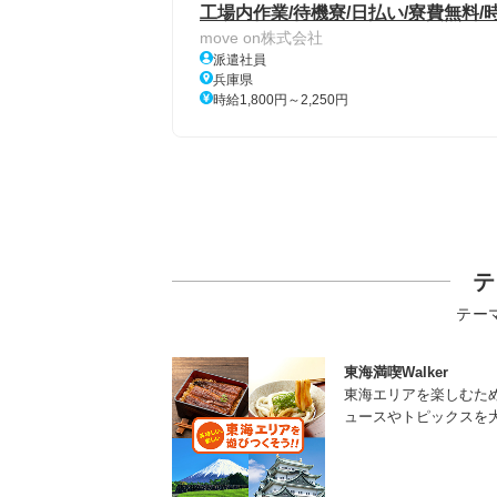
工場内作業/待機寮/日払い/寮費無料/時
move on株式会社
派遣社員
兵庫県
時給1,800円～2,250円
テ
テー
東海満喫Walker
東海エリアを楽しむた
ュースやトピックスを