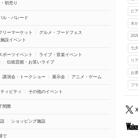
袋・初売り
ビ
バル・パレード
水
フリーマーケット
グルメ・フードフェス
20
業施設イベント
七
スポーツイベント
ライブ・音楽イベント
リ
劇
伝統芸能・お笑いライブ
お
講演会・トークショー
展示会
アニメ・ゲーム
プ
クティビティ
その他のイベント
了間際
施設
ショッピング施設
婦で