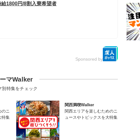
給1800円/8割入寮希望者
Sponsored by
ーマWalker
マ別特集をチェック
関西満喫Walker
めのニ
関西エリアを楽しむためのニ
大特集
ュースやトピックスを大特集