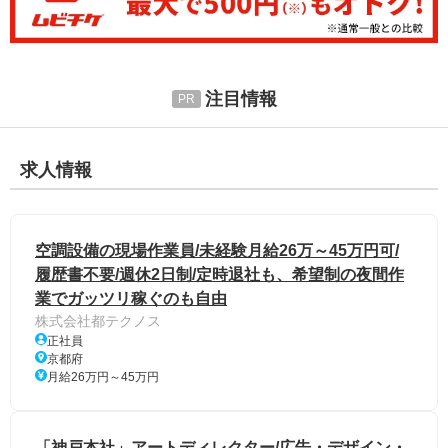
注目情報
求人情報
空調設備の現場作業員/未経験月給26万～45万円可/
履歴書不要/週休2日制/定時退社も、希望制の夜間作
業でガッツリ稼ぐのも自由
株式会社都テクノス
正社員
京都府
月給26万円～45万円
「神戸本社」アートディレクター/広告・デザイン・