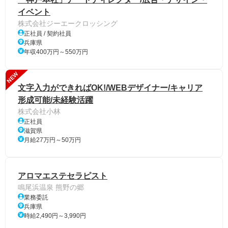
イベント
株式会社ジーエークロッシング
正社員 / 契約社員
兵庫県
年収400万円～550万円
NEW
文字入力ができればOK!/WEBデザイナー/キャリア
形成可能/未経験活躍
株式会社小林
正社員
滋賀県
月給27万円～50万円
アロマエステセラピスト
鳴尾浜温泉 熊野の郷
業務委託
兵庫県
時給2,490円～3,990円