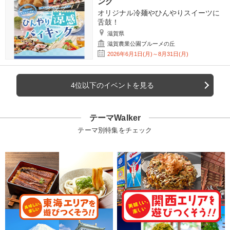
ング
オリジナル冷麺やひんやりスイーツに
舌鼓！
滋賀県
滋賀農業公園ブルーメの丘
2026年6月1日(月)～8月31日(月)
4位以下のイベントを見る
テーマWalker
テーマ別特集をチェック