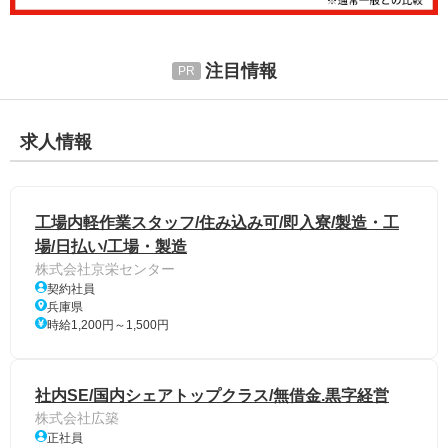
注目情報
求人情報
工場内軽作業スタッフ/住み込み可/即入寮/製造・工
場/日払い/工場・製造
株式会社京栄センター
契約社員
兵庫県
時給1,200円～1,500円
社内SE/国内シェアトップクラス/無借金.黒字経営
株式会社広築
正社員