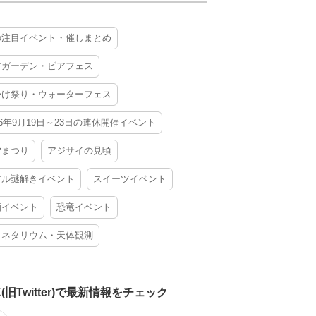
の注目イベント・催しまとめ
アガーデン・ビアフェス
かけ祭り・ウォーターフェス
26年9月19日～23日の連休開催イベント
夕まつり
アジサイの見頃
アル謎解きイベント
スイーツイベント
酒イベント
恐竜イベント
ラネタリウム・天体観測
X(旧Twitter)で最新情報をチェック