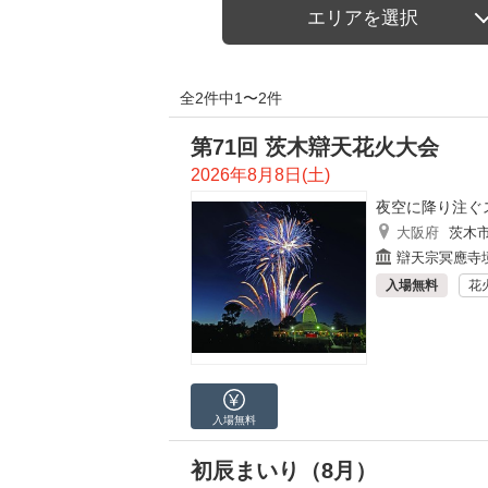
エリアを選択
全2件中1〜2件
第71回 茨木辯天花火大会
2026年8月8日(土)
夜空に降り注ぐ
大阪府
茨木
辯天宗冥應寺
入場無料
花
入場無料
初辰まいり（8月）