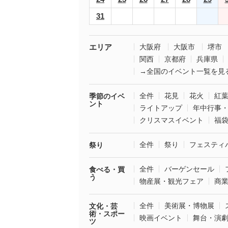
31
エリア
大阪府
大阪市
堺市
関西
京都府
兵庫県
→全国のイベント一覧を見
全件
花見
花火
紅
季節のイベ
ント
ライトアップ
年中行事
クリスマスイベント
福
全件
祭り
フェスティ
祭り
全件
バーゲンセール
食べる・買
う
物産展・観光フェア
商
全件
美術展・博物展
文化・芸
術・スポー
映画イベント
舞台・演
ツ