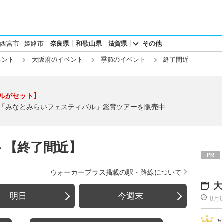
西宮市
姫路市
奈良県
和歌山県
滋賀県
その他
ベント
大阪府のイベント
季節のイベント
終了間近
ルがセット】
「みなとみらいフェスティバル」鑑賞ツアーを販売中
ト【終了間近】
ウォーカープラス掲載の駅・路線について
大
明日
今週末
8月
万