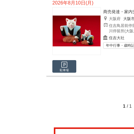
2026年8月10日(月)
商売発達・家内
大阪府
大阪
住吉鳥居前停留
川停留所(大阪
住吉大社
年中行事・歳時
駐車場
1
/ 