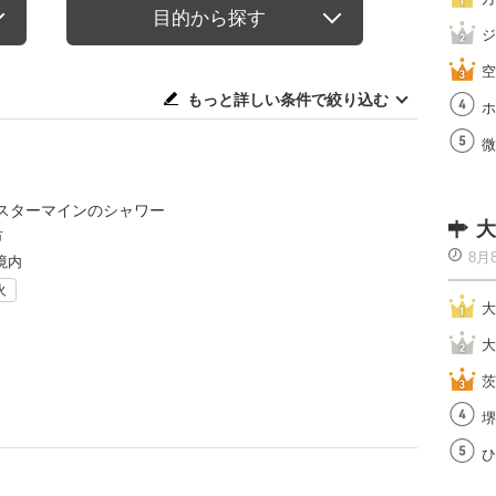
目的から探す
ジ
空
もっと詳しい条件で絞り込む
ホ
微
スターマインのシャワー
大
市
8月
境内
火
大
大
茨
堺
ひ