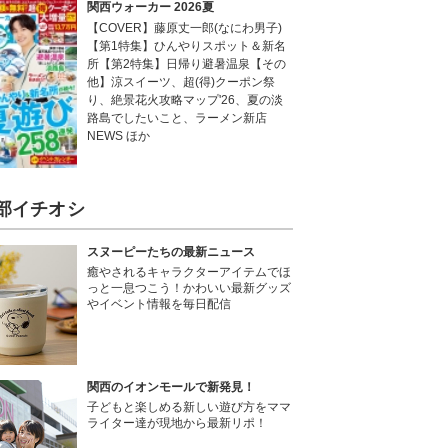
関西ウォーカー 2026夏
【COVER】藤原丈一郎(なにわ男子)
【第1特集】ひんやりスポット＆新名
所【第2特集】日帰り避暑温泉【その
他】涼スイーツ、超(得)クーポン祭
り、絶景花火攻略マップ'26、夏の淡
路島でしたいこと、ラーメン新店
NEWS ほか
部イチオシ
スヌーピーたちの最新ニュース
癒やされるキャラクターアイテムでほ
っと一息つこう！かわいい最新グッズ
やイベント情報を毎日配信
関西のイオンモールで新発見！
子どもと楽しめる新しい遊び方をママ
ライター達が現地から最新リポ！