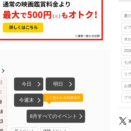
夏
ビ
水
20
七
月
リ
日
今日
明日
お
2
プ
よく使われる検索条件
今週末
9
16
8月すべてのイベント
23
30