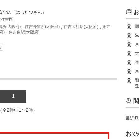
お
安全の「はったつさん」
市住吉区
関
所(大阪府)
,
住吉停留所(大阪府)
,
住吉大社駅(大阪府)
,
細井
府)
,
住吉東駅(大阪府)
滋
京
記
大
兵
奈
和
選
1
閲
1（全2件中1〜2件）
最近見
おで