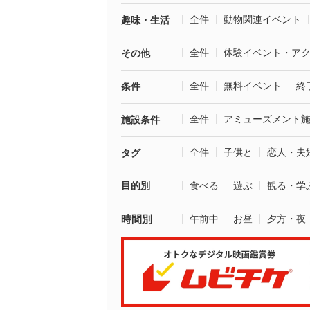
全件
動物関連イベント
趣味・生活
全件
体験イベント・ア
その他
全件
無料イベント
終
条件
全件
アミューズメント
施設条件
全件
子供と
恋人・夫
タグ
目的別
食べる
遊ぶ
観る・学
時間別
午前中
お昼
夕方・夜