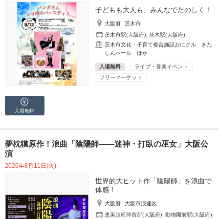
子どもも大人も、みんなでたのしく！
大阪府
茨木市
茨木市駅(大阪府)
,
茨木駅(大阪府)
茨木市文化・子育て複合施設おにクル きた
しんホール ほか
入場無料
ライブ・音楽イベント
フリーマーケット
入場無料
夢枕獏原作！浪曲「陰陽師――迷神・打臥の巫女」大阪公
演
2026年8月11日(火)
世界的大ヒット作「陰陽師」を浪曲で
体感！
大阪府
大阪市浪速区
恵美須町停留所(大阪府)
,
動物園前駅(大阪府)
,