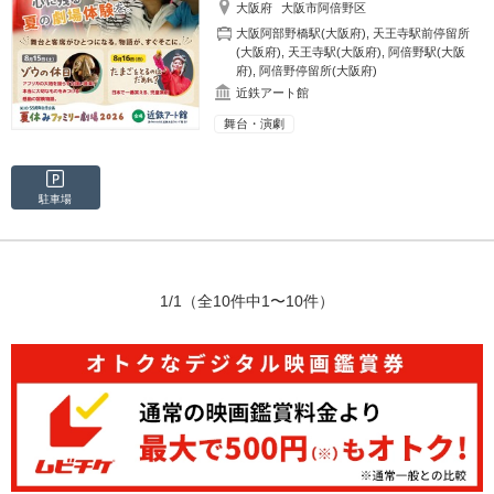
大阪府
大阪市阿倍野区
大阪阿部野橋駅(大阪府)
,
天王寺駅前停留所
(大阪府)
,
天王寺駅(大阪府)
,
阿倍野駅(大阪
府)
,
阿倍野停留所(大阪府)
近鉄アート館
舞台・演劇
駐車場
1/1
（全10件中1〜10件）