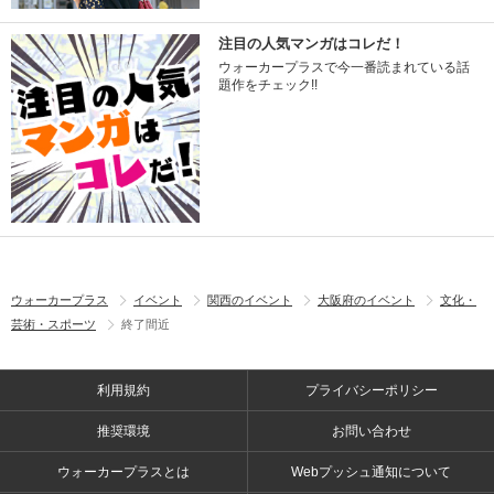
注目の人気マンガはコレだ！
ウォーカープラスで今一番読まれている話
題作をチェック!!
ウォーカープラス
イベント
関西のイベント
大阪府のイベント
文化・
芸術・スポーツ
終了間近
利用規約
プライバシーポリシー
推奨環境
お問い合わせ
ウォーカープラスとは
Webプッシュ通知について