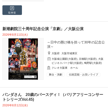
駐車場
新潮劇院三十周年記念公演「京劇」／大阪公演
2026年8月11日(火)
～日中の懸け橋を担って30年の記念公
演～
大阪府
大阪市城東区
大阪城公園駅(大阪府)
,
京橋駅(大阪府)
,
大阪
ビジネスパーク駅(大阪府)
,
鴫野駅(大阪府)
クレオ大阪東 ホール
舞台・演劇
伝統芸能・お笑いライブ
パンダさん 20歳のバースディ！（バリアフリーコンサー
トシリーズVol.45)
2026年8月12日(水)