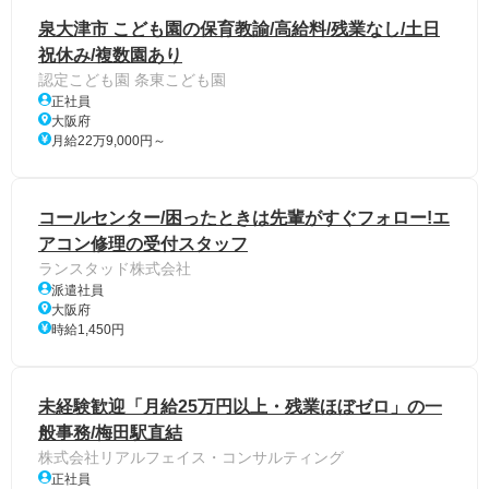
泉大津市 こども園の保育教諭/高給料/残業なし/土日
祝休み/複数園あり
認定こども園 条東こども園
正社員
大阪府
月給22万9,000円～
コールセンター/困ったときは先輩がすぐフォロー!エ
アコン修理の受付スタッフ
ランスタッド株式会社
派遣社員
大阪府
時給1,450円
未経験歓迎「月給25万円以上・残業ほぼゼロ」の一
般事務/梅田駅直結
株式会社リアルフェイス・コンサルティング
正社員