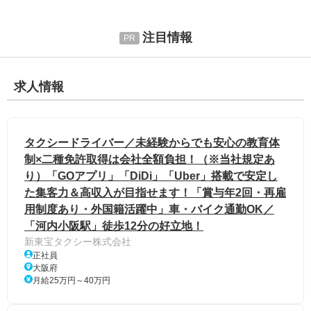
注目情報
求人情報
タクシードライバー／未経験からでも安心の教育体
制×二種免許取得は会社全額負担！（※当社規定あ
り）「GOアプリ」「DiDi」「Uber」搭載で安定し
た集客力＆高収入が目指せます！「賞与年2回・再雇
用制度あり・外国籍活躍中」車・バイク通勤OK／
「河内小阪駅」徒歩12分の好立地！
新東宝タクシー株式会社
正社員
大阪府
月給25万円～40万円