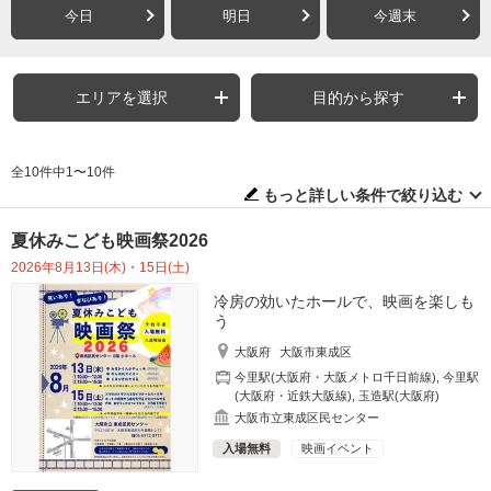
今日
明日
今週末
エリアを選択
目的から探す
全10件中1〜10件
もっと詳しい条件で絞り込む
夏休みこども映画祭2026
2026年8月13日(木)・15日(土)
冷房の効いたホールで、映画を楽しも
う
大阪府
大阪市東成区
今里駅(大阪府・大阪メトロ千日前線)
,
今里駅
(大阪府・近鉄大阪線)
,
玉造駅(大阪府)
大阪市立東成区民センター
入場無料
映画イベント