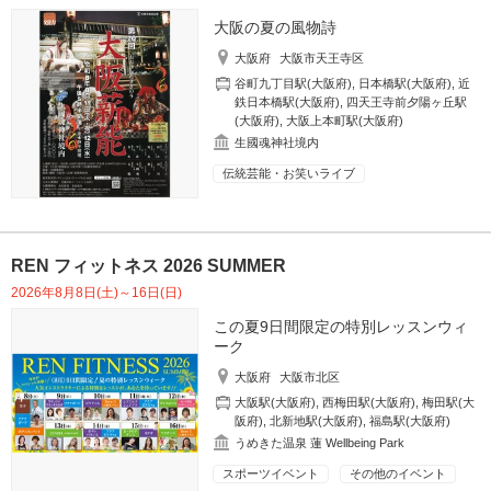
大阪の夏の風物詩
大阪府
大阪市天王寺区
谷町九丁目駅(大阪府)
,
日本橋駅(大阪府)
,
近
鉄日本橋駅(大阪府)
,
四天王寺前夕陽ヶ丘駅
(大阪府)
,
大阪上本町駅(大阪府)
生國魂神社境内
伝統芸能・お笑いライブ
REN フィットネス 2026 SUMMER
2026年8月8日(土)～16日(日)
この夏9日間限定の特別レッスンウィ
ーク
大阪府
大阪市北区
大阪駅(大阪府)
,
西梅田駅(大阪府)
,
梅田駅(大
阪府)
,
北新地駅(大阪府)
,
福島駅(大阪府)
うめきた温泉 蓮 Wellbeing Park
スポーツイベント
その他のイベント