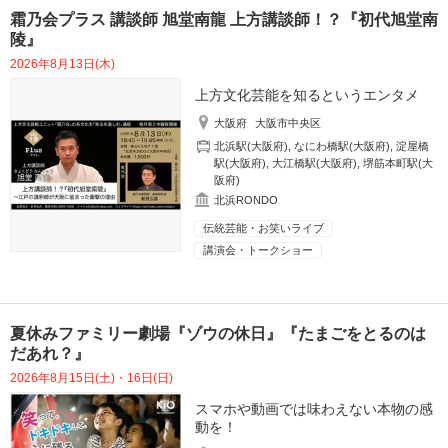
霜乃会プラス 講談師 旭堂南龍 上方講談師！？『初代旭堂南
陵』
2026年8月13日(木)
上方文化芸能を知るというエンタメ
大阪府
大阪市中央区
北浜駅(大阪府)
,
なにわ橋駅(大阪府)
,
淀屋橋
駅(大阪府)
,
大江橋駅(大阪府)
,
堺筋本町駅(大
阪府)
北浜RONDO
伝統芸能・お笑いライブ
講演会・トークショー
夏休みファミリー劇場『ゾウの休日』『たまごをとるのは
だあれ？』
2026年8月15日(土)・16日(日)
スマホや動画では味わえない本物の感
動を！