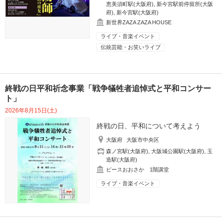
恵美須町駅(大阪府)
,
新今宮駅前停留所(大阪
府)
,
新今宮駅(大阪府)
新世界ZAZA ZAZA HOUSE
ライブ・音楽イベント
伝統芸能・お笑いライブ
終戦の日平和祈念事業「戦争犠牲者追悼式と平和コンサー
ト」
2026年8月15日(土)
終戦の日、平和について考えよう
大阪府
大阪市中央区
森ノ宮駅(大阪府)
,
大阪城公園駅(大阪府)
,
玉
造駅(大阪府)
ピースおおさか 1階講堂
ライブ・音楽イベント