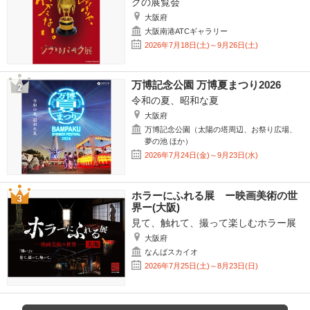
クの展覧会
大阪府
大阪南港ATCギャラリー
2026年7月18日(土)～9月26日(土)
万博記念公園 万博夏まつり2026
令和の夏、昭和な夏
大阪府
万博記念公園（太陽の塔周辺、お祭り広場、
夢の池 ほか）
2026年7月24日(金)～9月23日(水)
ホラーにふれる展 ー映画美術の世
界ー(大阪)
見て、触れて、撮って楽しむホラー展
大阪府
なんばスカイオ
2026年7月25日(土)～8月23日(日)