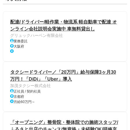
配達/ドライバー/軽作業・物流系 軽自動車で配達 オ
ンライン会社説明会実施中 車無料貸出し
グリュックハーベン有限会社
業務委託
大阪府
タクシードライバー／「20万円」給与保障3ヶ月30
万円！「DiDi」「Uber」導入
加茂タクシー株式会社
正社員 / 契約社員
京都府
月給60万円～
「オープニング」整骨院・整体院での施術スタッフ/
ふるさと出店のチャンス/無資格・未経験OK/研修充