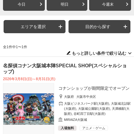
今日
明日
今週末
エリアを選択
目的から探す
全1件中1〜1件
もっと詳しい条件で絞り込む
名探偵コナン大阪城本陣SPECIAL SHOP(スペシャルショ
ップ)
2026年3月8日(日)～8月31日(月)
コナンショップが期間限定でオープン
大阪府
大阪市中央区
大阪ビジネスパーク駅(大阪府)
,
大阪城北詰駅
(大阪府)
,
大阪城公園駅(大阪府)
,
天満橋駅(大
阪府)
,
谷町四丁目駅(大阪府)
MIRAIZA大阪城
入場無料
アニメ・ゲーム