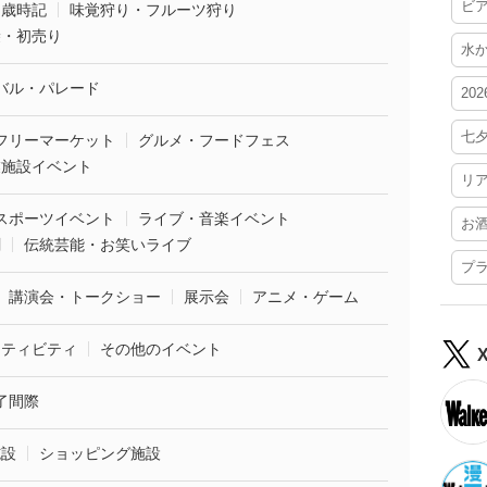
ビ
・歳時記
味覚狩り・フルーツ狩り
袋・初売り
水
バル・パレード
20
七
フリーマーケット
グルメ・フードフェス
業施設イベント
リ
スポーツイベント
ライブ・音楽イベント
お
劇
伝統芸能・お笑いライブ
プ
講演会・トークショー
展示会
アニメ・ゲーム
クティビティ
その他のイベント
了間際
施設
ショッピング施設