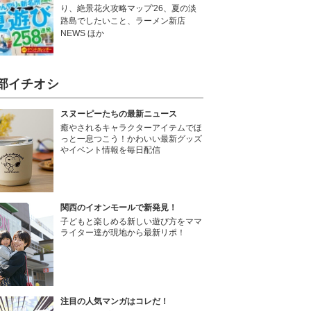
り、絶景花火攻略マップ'26、夏の淡
路島でしたいこと、ラーメン新店
NEWS ほか
部イチオシ
スヌーピーたちの最新ニュース
癒やされるキャラクターアイテムでほ
っと一息つこう！かわいい最新グッズ
やイベント情報を毎日配信
関西のイオンモールで新発見！
子どもと楽しめる新しい遊び方をママ
ライター達が現地から最新リポ！
注目の人気マンガはコレだ！