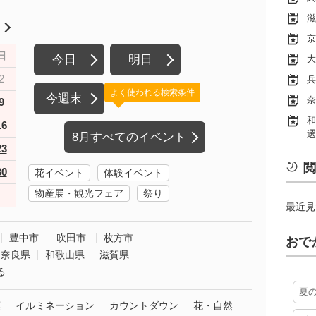
滋
月
京
日
今日
明日
大
2
兵
よく使われる検索条件
今週末
奈
9
和
16
選
8月すべてのイベント
23
閲
30
花イベント
体験イベント
物産展・観光フェア
祭り
最近見
豊中市
吹田市
枚方市
おで
奈良県
和歌山県
滋賀県
る
夏
葉
イルミネーション
カウントダウン
花・自然