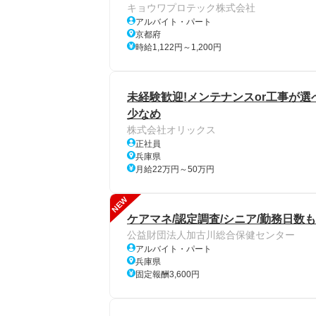
キョウワプロテック株式会社
アルバイト・パート
京都府
時給1,122円～1,200円
未経験歓迎!メンテナンスor工事が
少なめ
株式会社オリックス
正社員
兵庫県
月給22万円～50万円
NEW
ケアマネ/認定調査/シニア/勤務日数も
公益財団法人加古川総合保健センター
アルバイト・パート
兵庫県
固定報酬3,600円