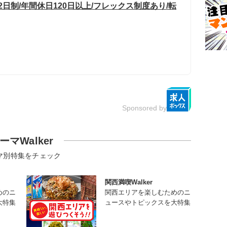
日制/年間休日120日以上/フレックス制度あり/転
Sponsored by
ーマWalker
マ別特集をチェック
関西満喫Walker
めのニ
関西エリアを楽しむためのニ
大特集
ュースやトピックスを大特集