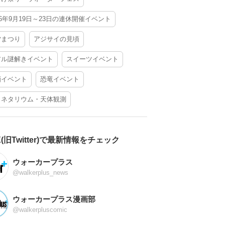
26年9月19日～23日の連休開催イベント
夕まつり
アジサイの見頃
アル謎解きイベント
スイーツイベント
酒イベント
恐竜イベント
ラネタリウム・天体観測
X(旧Twitter)で最新情報をチェック
ウォーカープラス
@walkerplus_news
ウォーカープラス漫画部
@walkerpluscomic