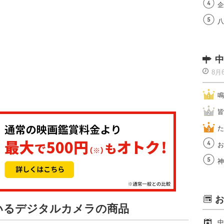
企
八
中
8月
鳴
皆
た
お
神
お
ているデジタルカメラの商品
中