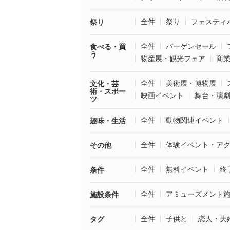
全件
祭り
フェスティ
祭り
全件
バーゲンセール
食べる・買
う
物産展・観光フェア
商
全件
美術展・博物展
文化・芸
術・スポー
映画イベント
舞台・演
ツ
全件
動物関連イベント
趣味・生活
全件
体験イベント・ア
その他
全件
無料イベント
終
条件
全件
アミューズメント
施設条件
全件
子供と
恋人・夫
タグ