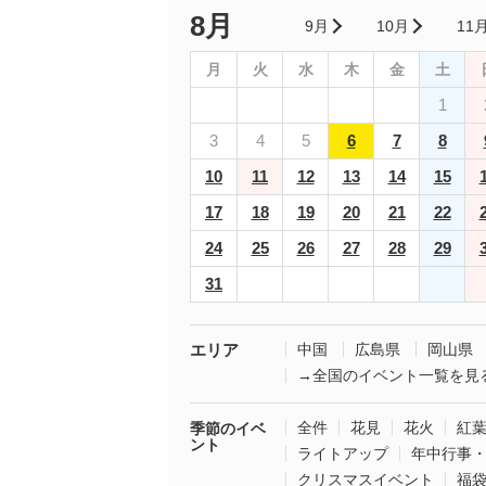
8月
9月
10月
11
月
火
水
木
金
土
1
3
4
5
6
7
8
10
11
12
13
14
15
17
18
19
20
21
22
24
25
26
27
28
29
31
エリア
中国
広島県
岡山県
→全国のイベント一覧を見
全件
花見
花火
紅
季節のイベ
ント
ライトアップ
年中行事
クリスマスイベント
福