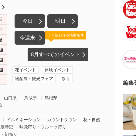
月
日
今日
明日
2
よく使われる検索条件
今週末
9
16
8月すべてのイベント
23
30
花イベント
体験イベント
物産展・観光フェア
祭り
編集
山口県
鳥取県
島根県
る
葉
イルミネーション
カウントダウン
花・自然
・歳時記
味覚狩り・フルーツ狩り
袋・初売り