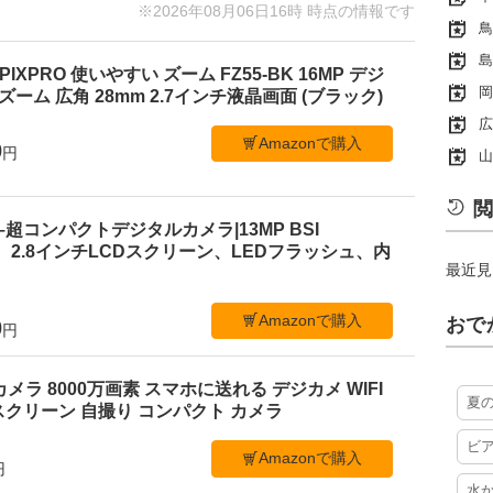
※2026年08月06日16時 時点の情報です
鳥
島
PIXPRO 使いやすい ズーム FZ55-BK 16MP デジ
岡
ーム 広角 28mm 2.7インチ液晶画面 (ブラック)
広
Amazonで購入
0
円
山
閲
 C1–超コンパクトデジタルカメラ|13MP BSI
、2.8インチLCDスクリーン、LEDフラッシュ、内
最近見
Amazonで購入
おで
0
円
ルカメラ 8000万画素 スマホに送れる デジカメ WIFI
夏
クリーン 自撮り コンパクト カメラ
ビ
Amazonで購入
円
水