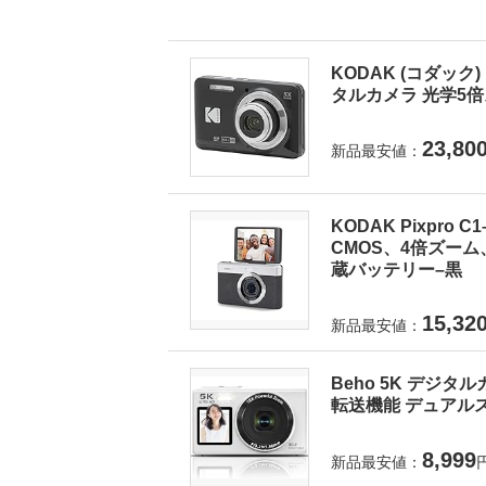
KODAK (コダック) 
タルカメラ 光学5倍ズ
23,80
新品最安値：
KODAK Pixpro
CMOS、4倍ズーム
蔵バッテリー–黒
15,32
新品最安値：
Beho 5K デジタ
転送機能 デュアルス
8,999
新品最安値：