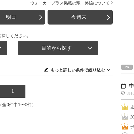
ウォーカープラス掲載の駅・路線について
明日
今週末
お探しください。
目的から探す
もっと詳しい条件で絞り込む
中
1
8月
1（全0件中1〜0件）
児
2
ポ