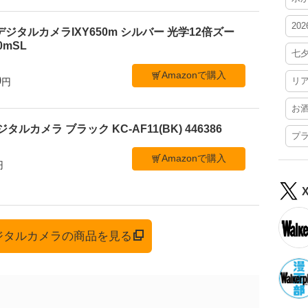
20
デジタルカメラIXY650m シルバー 光学12倍ズー
50mSL
七
Amazonで購入
0
リ
円
お
ジタルカメラ ブラック KC-AF11(BK) 446386
プ
Amazonで購入
円
デジタルカメラの商品を見る