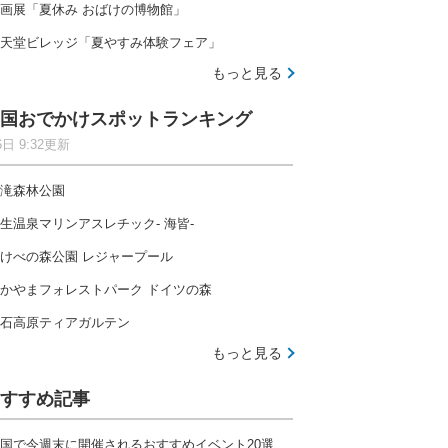
画展「夏休み おばけの博物館」
天堂ビレッジ「夏やすみ体験フェア」
もっと見る
国おでかけスポットランキング
6日 9:32更新
滝森林公園
生温泉マリンアスレチック- 海皆-
けべの森公園 レジャープール
かやまフォレストパーク ドイツの森
石高原ティアガルテン
もっと見る
すすめ記事
国で今週末に開催されるおすすめイベント20選