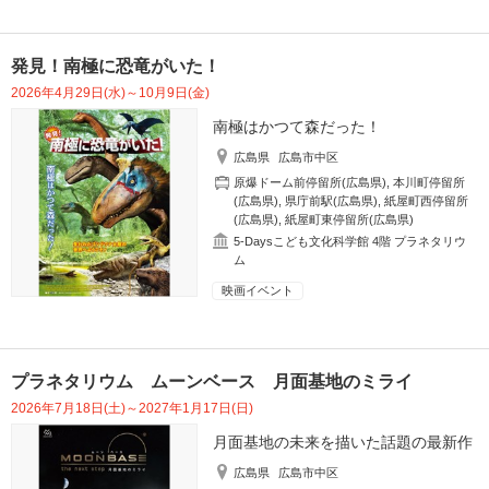
発見！南極に恐竜がいた！
2026年4月29日(水)～10月9日(金)
南極はかつて森だった！
広島県
広島市中区
原爆ドーム前停留所(広島県)
,
本川町停留所
(広島県)
,
県庁前駅(広島県)
,
紙屋町西停留所
(広島県)
,
紙屋町東停留所(広島県)
5-Daysこども文化科学館 4階 プラネタリウ
ム
映画イベント
プラネタリウム ムーンベース 月面基地のミライ
2026年7月18日(土)～2027年1月17日(日)
月面基地の未来を描いた話題の最新作
広島県
広島市中区