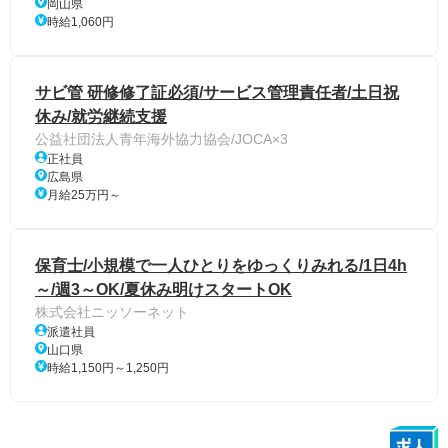
岡山県
時給1,060円
サビ管 研修修了証必須/サービス管理責任者/土日祝
休み/就労継続支援
公益社団法人青年海外協力協会/JOCA×3
正社員
広島県
月給25万円～
保育士/小規模で一人ひとりをゆっくりみれる/1日4h
～/週3～OK/夏休み明けスタートOK
株式会社ニッソーネット
派遣社員
山口県
時給1,150円～1,250円