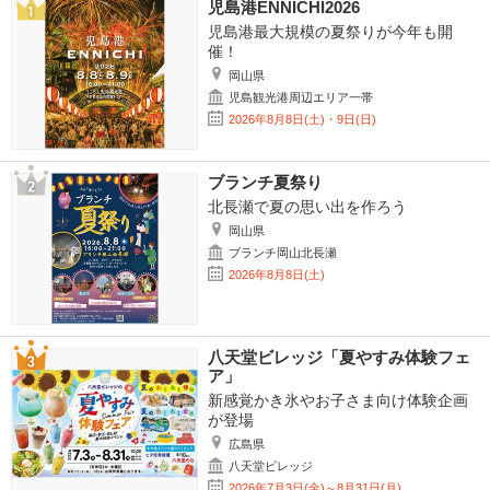
児島港ENNICHI2026
児島港最大規模の夏祭りが今年も開
催！
岡山県
児島観光港周辺エリア一帯
2026年8月8日(土)・9日(日)
ブランチ夏祭り
北長瀬で夏の思い出を作ろう
岡山県
ブランチ岡山北長瀬
2026年8月8日(土)
八天堂ビレッジ「夏やすみ体験フェ
ア」
新感覚かき氷やお子さま向け体験企画
が登場
広島県
八天堂ビレッジ
2026年7月3日(金)～8月31日(月)