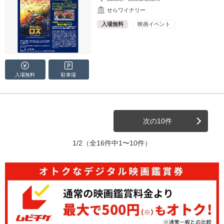
せらワイナリー
入場無料
映画イベント
入場無料
駐車場
次の10件
1/2
（全16件中1〜10件）