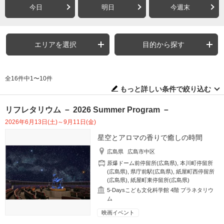
今日
明日
今週末
エリアを選択
目的から探す
全16件中1〜10件
もっと詳しい条件で絞り込む
リフレタリウム － 2026 Summer Program －
2026年6月13日(土)～9月11日(金)
星空とアロマの香りで癒しの時間
広島県
広島市中区
原爆ドーム前停留所(広島県)
,
本川町停留所
(広島県)
,
県庁前駅(広島県)
,
紙屋町西停留所
(広島県)
,
紙屋町東停留所(広島県)
5-Daysこども文化科学館 4階 プラネタリウ
ム
映画イベント