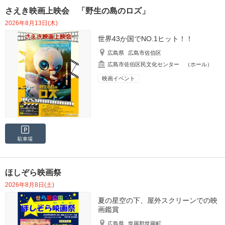
さえき映画上映会 「野生の島のロズ」
2026年8月13日(木)
世界43か国でNO.1ヒット！！
広島県
広島市佐伯区
広島市佐伯区民文化センター （ホール）
映画イベント
駐車場
ほしぞら映画祭
2026年8月8日(土)
夏の星空の下、屋外スクリーンでの映
画鑑賞
広島県
世羅郡世羅町