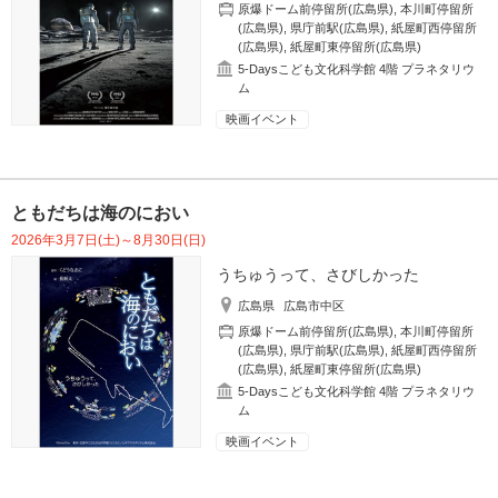
原爆ドーム前停留所(広島県)
,
本川町停留所
(広島県)
,
県庁前駅(広島県)
,
紙屋町西停留所
(広島県)
,
紙屋町東停留所(広島県)
5-Daysこども文化科学館 4階 プラネタリウ
ム
映画イベント
ともだちは海のにおい
2026年3月7日(土)～8月30日(日)
うちゅうって、さびしかった
広島県
広島市中区
原爆ドーム前停留所(広島県)
,
本川町停留所
(広島県)
,
県庁前駅(広島県)
,
紙屋町西停留所
(広島県)
,
紙屋町東停留所(広島県)
5-Daysこども文化科学館 4階 プラネタリウ
ム
映画イベント