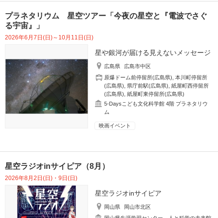
プラネタリウム 星空ツアー「今夜の星空と『電波でさぐ
る宇宙』」
2026年6月7日(日)～10月11日(日)
星や銀河が届ける見えないメッセージ
広島県
広島市中区
原爆ドーム前停留所(広島県)
,
本川町停留所
(広島県)
,
県庁前駅(広島県)
,
紙屋町西停留所
(広島県)
,
紙屋町東停留所(広島県)
5-Daysこども文化科学館 4階 プラネタリウ
ム
映画イベント
星空ラジオinサイピア（8月）
2026年8月2日(日)・9日(日)
星空ラジオinサイピア
岡山県
岡山市北区