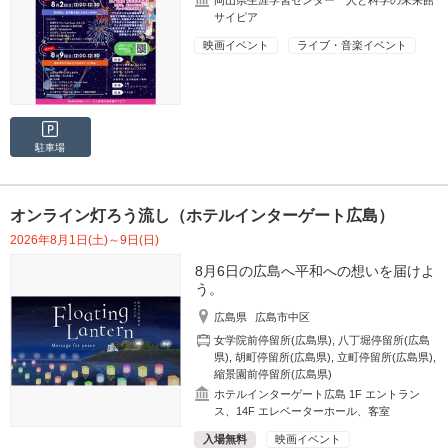
岡山県生涯学習センター 人と科学の未来館
サイピア
映画イベント
ライブ・音楽イベント
駐車場
オンライン灯ろう流し（ホテルインターゲート広島）
2026年8月1日(土)～9日(日)
8月6日の広島へ平和への想いを届けよ
う。
広島県
広島市中区
女学院前停留所(広島県)
,
八丁堀停留所(広島
県)
,
胡町停留所(広島県)
,
立町停留所(広島県)
,
縮景園前停留所(広島県)
ホテルインターゲート広島 1F エントラン
ス、14F エレベーターホール、客室
入場無料
映画イベント