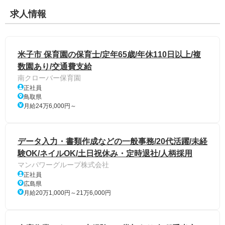
求人情報
米子市 保育園の保育士/定年65歳/年休110日以上/複
数園あり/交通費支給
南クローバー保育園
正社員
鳥取県
月給24万6,000円～
データ入力・書類作成などの一般事務/20代活躍/未経
験OK/ネイルOK/土日祝休み・定時退社/人柄採用
マンパワーグループ株式会社
正社員
広島県
月給20万1,000円～21万6,000円