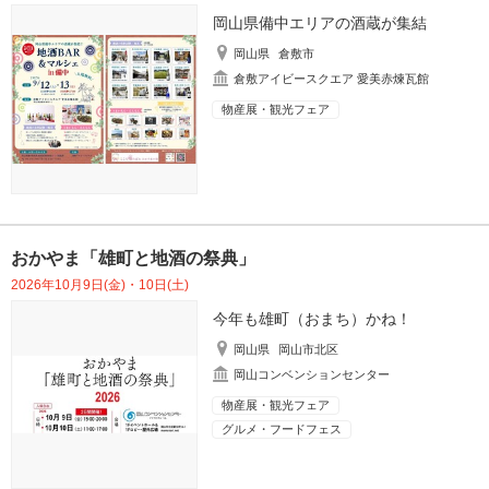
岡山県備中エリアの酒蔵が集結
岡山県
倉敷市
倉敷アイビースクエア 愛美赤煉瓦館
物産展・観光フェア
おかやま「雄町と地酒の祭典」
2026年10月9日(金)・10日(土)
今年も雄町（おまち）かね！
岡山県
岡山市北区
岡山コンベンションセンター
物産展・観光フェア
グルメ・フードフェス