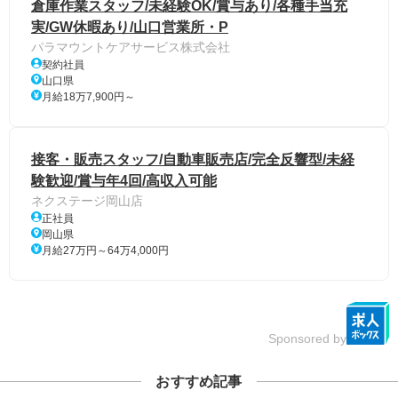
倉庫作業スタッフ/未経験OK/賞与あり/各種手当充
実/GW休暇あり/山口営業所・P
パラマウントケアサービス株式会社
契約社員
山口県
月給18万7,900円～
接客・販売スタッフ/自動車販売店/完全反響型/未経
験歓迎/賞与年4回/高収入可能
ネクステージ岡山店
正社員
岡山県
月給27万円～64万4,000円
Sponsored by
おすすめ記事