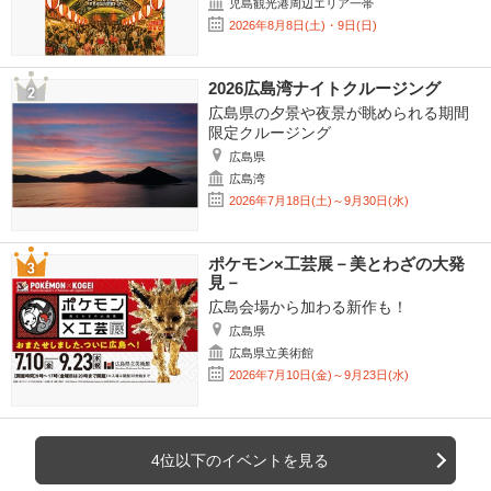
児島観光港周辺エリア一帯
2026年8月8日(土)・9日(日)
2026広島湾ナイトクルージング
広島県の夕景や夜景が眺められる期間
限定クルージング
広島県
広島湾
2026年7月18日(土)～9月30日(水)
ポケモン×工芸展－美とわざの大発
見－
広島会場から加わる新作も！
広島県
広島県立美術館
2026年7月10日(金)～9月23日(水)
4位以下のイベントを見る