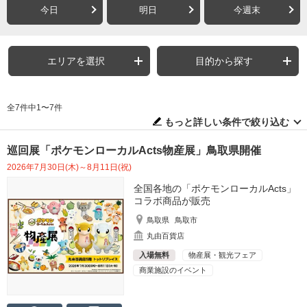
今日
明日
今週末
エリアを選択
目的から探す
全7件中1〜7件
もっと詳しい条件で絞り込む
巡回展「ポケモンローカルActs物産展」鳥取県開催
2026年7月30日(木)～8月11日(祝)
全国各地の「ポケモンローカルActs」
コラボ商品が販売
鳥取県
鳥取市
丸由百貨店
入場無料
物産展・観光フェア
商業施設のイベント