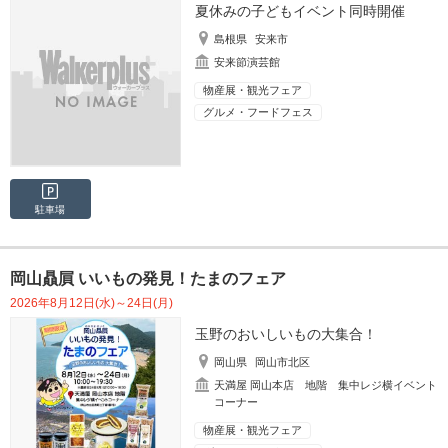
夏休みの子どもイベント同時開催
島根県
安来市
安来節演芸館
物産展・観光フェア
グルメ・フードフェス
駐車場
岡山贔屓 いいもの発見！たまのフェア
2026年8月12日(水)～24日(月)
玉野のおいしいもの大集合！
岡山県
岡山市北区
天満屋 岡山本店 地階 集中レジ横イベント
コーナー
物産展・観光フェア