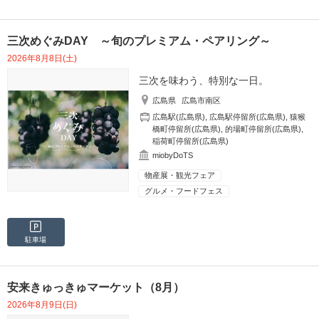
三次めぐみDAY ～旬のプレミアム・ペアリング～
2026年8月8日(土)
三次を味わう、特別な一日。
広島県
広島市南区
広島駅(広島県)
,
広島駅停留所(広島県)
,
猿猴
橋町停留所(広島県)
,
的場町停留所(広島県)
,
稲荷町停留所(広島県)
miobyDoTS
物産展・観光フェア
グルメ・フードフェス
駐車場
安来きゅっきゅマーケット（8月）
2026年8月9日(日)