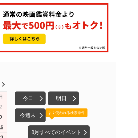
月
日
今日
明日
2
よく使われる検索条件
今週末
9
16
8月すべてのイベント
23