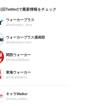
X(旧Twitter)で最新情報をチェック
ウォーカープラス
@walkerplus_news
ウォーカープラス漫画部
@walkerpluscomic
関西ウォーカー
@KansaiWalkers
東海ウォーカー
@TokaiWalkers
キャラWalker
@chara_walker_