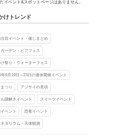
たイベント&スポットページはありません。
かけトレンド
の注目イベント・催しまとめ
アガーデン・ビアフェス
かけ祭り・ウォーターフェス
26年9月19日～23日の連休開催イベント
夕まつり
アジサイの見頃
アル謎解きイベント
スイーツイベント
酒イベント
恐竜イベント
ラネタリウム・天体観測