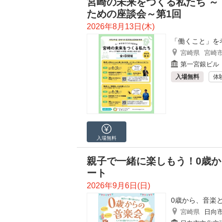
宮崎の未来をつくる私たち 
ための座談会～第1回
2026年8月13日(木)
「働くこと」を
宮崎県
宮崎
第一宮銀ビル
入場無料
体
入場無料
親子で一緒に楽しもう！0歳
ート
2026年9月6日(日)
0歳から、音楽
宮崎県
日向