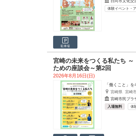
日向市文化交
体験イベント・
駐車場
宮崎の未来をつくる私たち 
ための座談会～第2回
2026年8月16日(日)
「働くこと」を
宮崎県
宮崎
宮崎市民プラ
入場無料
体