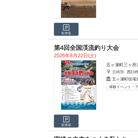
駐車場
第4回全国渓流釣り大会
2026年8月22日(土)
五ヶ瀬町三ヶ所
宮崎県
西臼
五ヶ瀬町役場
体験イベント・
駐車場