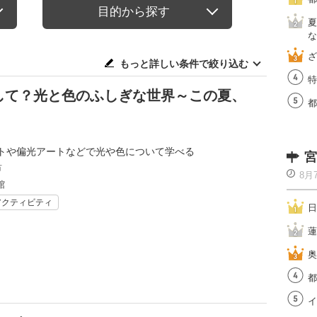
目的から探す
夏
な
ざ
もっと詳しい条件で絞り込む
特
して？光と色のふしぎな世界～この夏、
都
」
トや偏光アートなどで光や色について学べる
宮
市
8月
館
アクティビティ
日
蓮
奥
都
イ