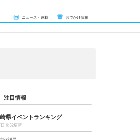
ニュース・連載
おでかけ情報
注目情報
崎県イベントランキング
7日 9:32更新
市伝説展