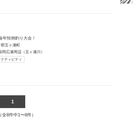
毎年恒例釣り大会！
杵郡五ヶ瀬町
鞍岡広瀬周辺（五ヶ瀬川）
アクティビティ
1
1（全8件中1〜8件）