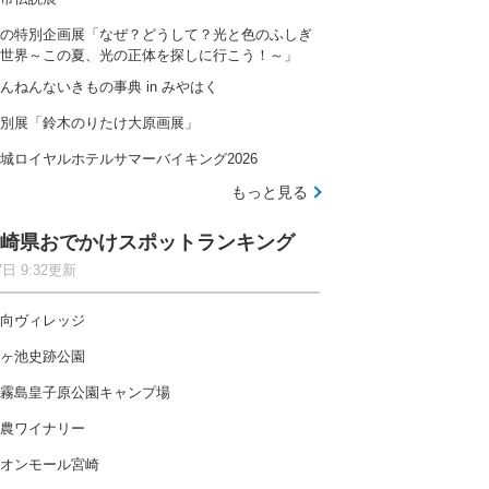
の特別企画展「なぜ？どうして？光と色のふしぎ
世界～この夏、光の正体を探しに行こう！～」
んねんないきもの事典 in みやはく
別展「鈴木のりたけ大原画展」
城ロイヤルホテルサマーバイキング2026
もっと見る
崎県おでかけスポットランキング
7日 9:32更新
向ヴィレッジ
ヶ池史跡公園
霧島皇子原公園キャンプ場
農ワイナリー
オンモール宮崎