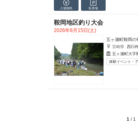
入場無料
駐車場
鞍岡地区釣り大会
2026年8月15日(土)
五ヶ瀬町鞍岡の
宮崎県
西臼
五ヶ瀬町大字
体験イベント・
1
/ 