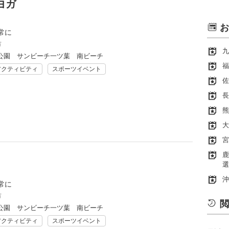
ヨガ
お
常に
市
九
公園 サンビーチ一ツ葉 南ビーチ
福
アクティビティ
スポーツイベント
佐
長
熊
大
宮
鹿
選
沖
常に
市
閲
公園 サンビーチ一ツ葉 南ビーチ
アクティビティ
スポーツイベント