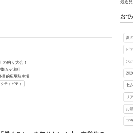
最近見
おで
夏
ビ
水
川の釣り大会！
杵郡五ヶ瀬町
20
多目的広場駐車場
アクティビティ
七
リ
お
プ