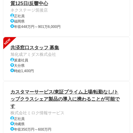
質125日/反響中心
ネクステージ筑後店
正社員
福岡県
年収448万円～901万6,000円
NEW
共済窓口スタッフ 募集
旭化成アミダス株式会社
派遣社員
大分県
時給1,400円
カスタマーサービス/東証プライム上場/転勤なし/ト
ップクラスシェア製品の導入に携わることが可能で
す
株式会社ミロク情報サービス
正社員
沖縄県
年収350万円～600万円