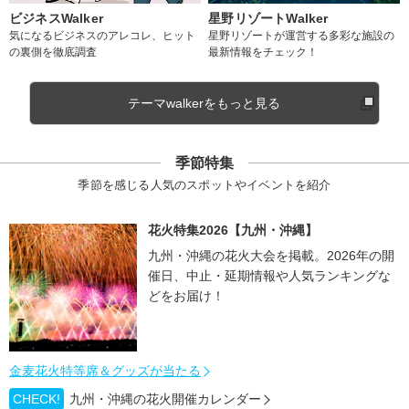
ビジネスWalker
星野リゾートWalker
気になるビジネスのアレコレ、ヒット
星野リゾートが運営する多彩な施設の
の裏側を徹底調査
最新情報をチェック！
テーマwalkerをもっと見る
季節特集
季節を感じる人気のスポットやイベントを紹介
花火特集2026【九州・沖縄】
九州・沖縄の花火大会を掲載。2026年の開
催日、中止・延期情報や人気ランキングな
どをお届け！
金麦花火特等席＆グッズが当たる
CHECK!
九州・沖縄の花火開催カレンダー