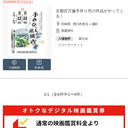
2026年8月11日(火)
京都百万遍手作り市の作品がやってく
る！
宮崎県
西臼杵郡五ヶ瀬町
祇園神社
入場無料
展示会
フリーマーケット
入場無料
駐車場
1/1
（全6件中1〜6件）