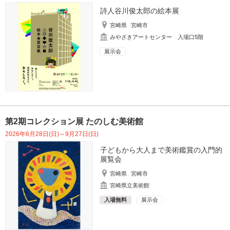
詩人谷川俊太郎の絵本展
宮崎県
宮崎市
みやざきアートセンター 入場口5階
展示会
第2期コレクション展 たのしむ美術館
2026年6月28日(日)～9月27日(日)
子どもから大人まで美術鑑賞の入門的
展覧会
宮崎県
宮崎市
宮崎県立美術館
入場無料
展示会