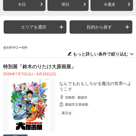
今日
明日
今週末
エリアを選択
目的から探す
全6件中1〜6件
もっと詳しい条件で絞り込む
特別展「鈴木のりたけ大原画展」
2026年7月7日(火)～8月16日(日)
なんでもおもしろがる魔法の世界へよ
うこそ
宮崎県
都城市
都城市立美術館
展示会