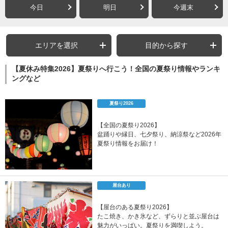
今日
明日
今週末
エリアを選択
目的から探す
【夏休み特集2026】夏祭りへ行こう！全国の夏祭り情報やランキ
ングなど
夏祭り2026
【全国の夏祭り2026】
盆踊りや縁日、七夕祭り、納涼祭など2026年
夏祭り情報をお届け！
屋台あり
【屋台のある夏祭り2026】
たこ焼き、かき氷など、ずらりと並ぶ屋台は
魅力がいっぱい。夏祭りを満喫しよう。