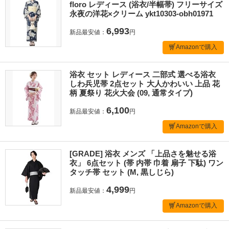
floro レディース (浴衣/半幅帯) フリーサイズ
永夜の洋花×クリーム ykt10303-obh01971
6,993
新品最安値：
円
Amazonで購入
浴衣 セット レディース 二部式 選べる浴衣
しわ兵児帯 2点セット 大人かわいい 上品 花
柄 夏祭り 花火大会 (09, 通常タイプ)
6,100
新品最安値：
円
Amazonで購入
[GRADE] 浴衣 メンズ 「上品さを魅せる浴
衣」 6点セット (帯 内帯 巾着 扇子 下駄) ワン
タッチ帯 セット (M, 黒しじら)
4,999
新品最安値：
円
Amazonで購入