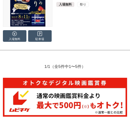
入場無料
祭り
入場無料
駐車場
1/1
（全5件中1〜5件）