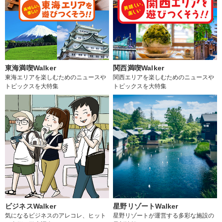
東海満喫Walker
関西満喫Walker
東海エリアを楽しむためのニュースや
関西エリアを楽しむためのニュースや
トピックスを大特集
トピックスを大特集
ビジネスWalker
星野リゾートWalker
気になるビジネスのアレコレ、ヒット
星野リゾートが運営する多彩な施設の