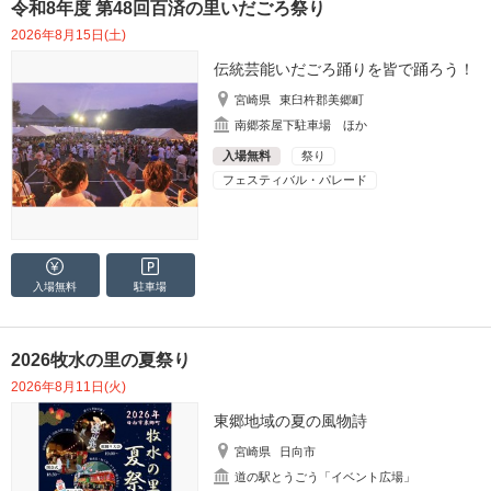
令和8年度 第48回百済の里いだごろ祭り
2026年8月15日(土)
伝統芸能いだごろ踊りを皆で踊ろう！
宮崎県
東臼杵郡美郷町
南郷茶屋下駐車場 ほか
入場無料
祭り
フェスティバル・パレード
入場無料
駐車場
2026牧水の里の夏祭り
2026年8月11日(火)
東郷地域の夏の風物詩
宮崎県
日向市
道の駅とうごう「イベント広場」