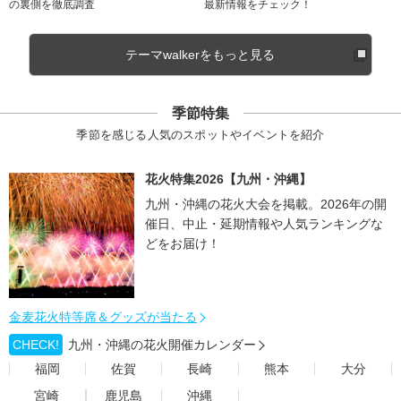
の裏側を徹底調査
最新情報をチェック！
テーマwalkerをもっと見る
季節特集
季節を感じる人気のスポットやイベントを紹介
花火特集2026【九州・沖縄】
九州・沖縄の花火大会を掲載。2026年の開
催日、中止・延期情報や人気ランキングな
どをお届け！
金麦花火特等席＆グッズが当たる
CHECK!
九州・沖縄の花火開催カレンダー
福岡
佐賀
長崎
熊本
大分
宮崎
鹿児島
沖縄