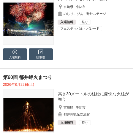
宮崎県
小林市
のじりこぴあ 野外ステージ
入場無料
祭り
フェスティバル・パレード
入場無料
駐車場
第60回 都井岬火まつり
2026年8月22日(土)
高さ30メートルの柱松に豪快な火柱が
舞う
宮崎県
串間市
都井岬観光交流館
入場無料
祭り