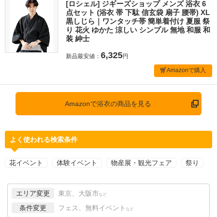
[ロシェル] ジギーズショップ メンズ 浴衣 6
点セット (浴衣 帯 下駄 信玄袋 扇子 腰帯) XL
黒しじら｜ワンタッチ帯 簡単着付け 夏服 祭
り 花火 ゆかた 涼しい シンプル 無地 和服 和
装 紳士
6,325
新品最安値：
円
Amazonで購入
Amazonで浴衣の商品を見る
よく使われる検索条件
花イベント
体験イベント
物産展・観光フェア
祭り
エリア変更
東京、大阪市
など
条件変更
フェス、無料イベント
など