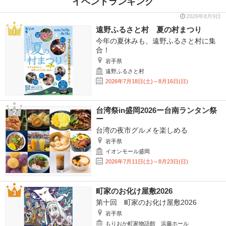
イベントランキング
2026年8月9日
遠野ふるさと村 夏の村まつり
今年の夏休みも、遠野ふるさと村に集
合！
岩手県
遠野ふるさと村
2026年7月18日(土)～8月16日(日)
台湾祭in盛岡2026ー台南ランタン祭
ー
台湾の夜市グルメを楽しめる
岩手県
イオンモール盛岡
2026年7月11日(土)～8月23日(日)
町家のお化け屋敷2026
第十回 町家のお化け屋敷2026
岩手県
もりおか町家物語館 浜藤ホール