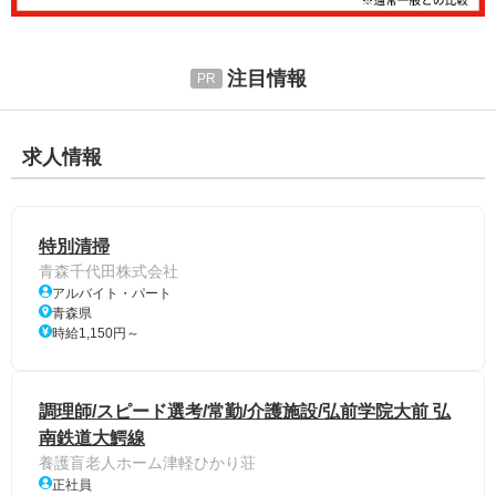
注目情報
求人情報
特別清掃
青森千代田株式会社
アルバイト・パート
青森県
時給1,150円～
調理師/スピード選考/常勤/介護施設/弘前学院大前 弘
南鉄道大鰐線
養護盲老人ホーム津軽ひかり荘
正社員