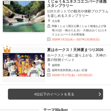
くじゅう＆ユネスコエコパーク体感
スタンプラリー
110スポットでの観光や体験プログラム
を楽しめるスタンプラリー
大分県
阿蘇くじゅう国立公園くじゅう地域および祖
母(そぼ)・傾(かたむき)・大崩(おおくえ)ユネ
スコエコパーク大分県地域
2026年7月1日(水)～2027年2月28日(日)
夏はホークス！天神夏まつり2026
ホークスと一緒に盛り上がる、天神の
夏の恒例イベント
福岡県
福岡市役所西側ふれあい広場
2026年7月17日(金)～8月23日(日)
4位以下のイベントを見る
テーマWalker