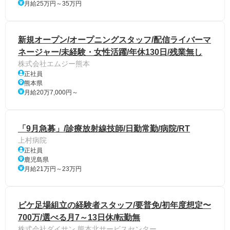
月給25万円～35万円
新規オープン/オープニングスタッフ/配信ライバーマ
ネージャー/未経験・女性活躍/年休130日/残業無し
株式会社エムジー熊本
正社員
熊本県
月給20万7,000円～
「9月急募」/診療放射線技師/日勤常勤/病院/RT
上村病院
正社員
鹿児島県
月給21万円～23万円
ビケ足場組立の経験者スタッフ/要普免/初年度想定〜
700万/選べる月7～13日休/転勤無
株式会社ダイサン 熊本北サービスセンター