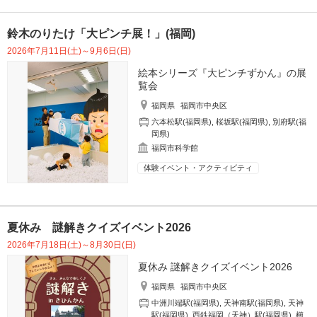
鈴木のりたけ「大ピンチ展！」(福岡)
2026年7月11日(土)～9月6日(日)
絵本シリーズ『大ピンチずかん』の展
覧会
福岡県
福岡市中央区
六本松駅(福岡県)
,
桜坂駅(福岡県)
,
別府駅(福
岡県)
福岡市科学館
体験イベント・アクティビティ
夏休み 謎解きクイズイベント2026
2026年7月18日(土)～8月30日(日)
夏休み 謎解きクイズイベント2026
福岡県
福岡市中央区
中洲川端駅(福岡県)
,
天神南駅(福岡県)
,
天神
駅(福岡県)
,
西鉄福岡（天神）駅(福岡県)
,
櫛