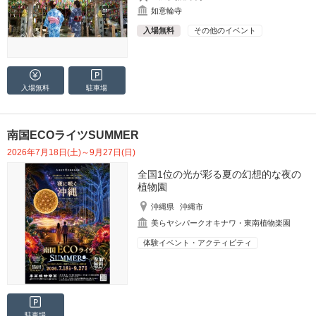
如意輪寺
入場無料
その他のイベント
入場無料
駐車場
南国ECOライツSUMMER
2026年7月18日(土)～9月27日(日)
全国1位の光が彩る夏の幻想的な夜の
植物園
沖縄県
沖縄市
美らヤシパークオキナワ・東南植物楽園
体験イベント・アクティビティ
駐車場