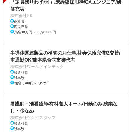
「定員残りわずか!」/未経験採用枠/QAエンジニア/研
修充実
株式会社RK
正社員
鹿児島県
月給30万円～51万8,000円
半導体関連製品の検査のお仕事/社会保険完備/2交替/
車通勤OK/熊本県合志市御代志
株式会社ワールドインテック
派遣社員
熊本県
時給1,300円～1,625円
看護師・准看護師/有料老人ホーム/日勤のみ/残業な
し・少なめ
株式会社ツクイスタッフ
派遣社員
熊本県