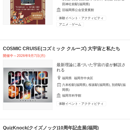
田神社前駅(福岡県)
旧福岡県公会堂貴賓館
体験イベント・アクティビティ
アニメ・ゲーム
COSMIC CRUISE(コズミック クルーズ) 大宇宙と私たち
開催中～2026年9月7日(月)
最新理論に基づいた宇宙の姿が解説さ
れる
福岡県
福岡市中央区
六本松駅(福岡県)
,
桜坂駅(福岡県)
,
別府駅(福
岡県)
福岡市科学館
体験イベント・アクティビティ
QuizKnock(クイズノック)10周年記念展(福岡)