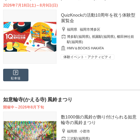
2026年7月18日(土)～8月9日(日)
QuizKnockの活動10周年を祝う体験型
展覧会
福岡県
福岡市博多区
博多駅(福岡県)
,
祇園駅(福岡県)
,
櫛田神社前
駅(福岡県)
HMV＆BOOKS HAKATA
体験イベント・アクティビティ
駐車場
如意輪寺(かえる寺) 風鈴まつり
開催中～2026年8月下旬
数1000個の風鈴が飾り付けられる如意
輪寺の風鈴まつり
福岡県
小郡市
三沢駅(福岡県)