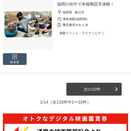
福岡の街中で本格陶芸手体験！
福岡県
春日市
博多南駅(福岡県)
陶芸教室やわら木
体験イベント・アクティビティ
駐車場
次の10件
1/14
（全133件中1〜10件）