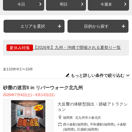
今日
明日
今週末
エリアを選択
目的から探す
【2026年】九州・沖縄で開催される夏祭り一覧
夏休み特集
全133件中1〜10件
もっと詳しい条件で絞り込む
砂塵の迷宮6 in リバーウォーク北九州
2026年7月4日(土)～9月13日(日)
大反響の体験型脱出・踏破アトラクシ
ョン
福岡県
北九州市小倉北区
西小倉駅(福岡県)
,
平和通駅(福岡県)
,
小倉駅
(福岡県)
,
旦過駅(福岡県)