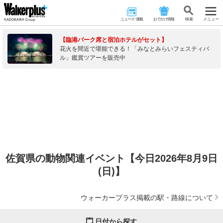
ニュース･連載
おでかけ情報
検 索
メニュー
【臨港パーク席と宿泊ホテルがセット】
花火を間近で堪能できる！「みなとみらいフェスティバ
ル」鑑賞ツアーを販売中
佐賀県の動物関連イベント【今日2026年8月9日
(日)】
ウォーカープラス掲載の駅・路線について
日付から探す