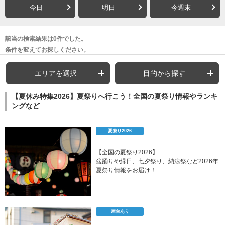
今日
明日
今週末
該当の検索結果は0件でした。
条件を変えてお探しください。
エリアを選択
目的から探す
【夏休み特集2026】夏祭りへ行こう！全国の夏祭り情報やランキ
ングなど
夏祭り2026
【全国の夏祭り2026】
盆踊りや縁日、七夕祭り、納涼祭など2026年
夏祭り情報をお届け！
屋台あり