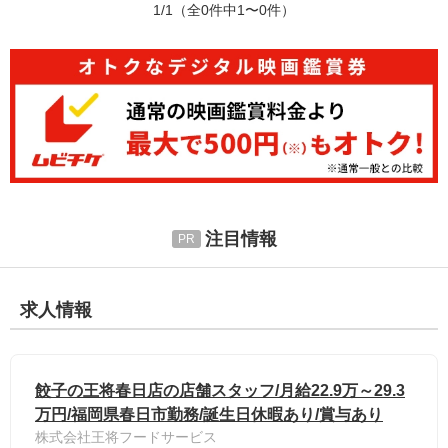
1/1
（全0件中1〜0件）
注目情報
求人情報
餃子の王将春日店の店舗スタッフ/月給22.9万～29.3
万円/福岡県春日市勤務/誕生日休暇あり/賞与あり
株式会社王将フードサービス