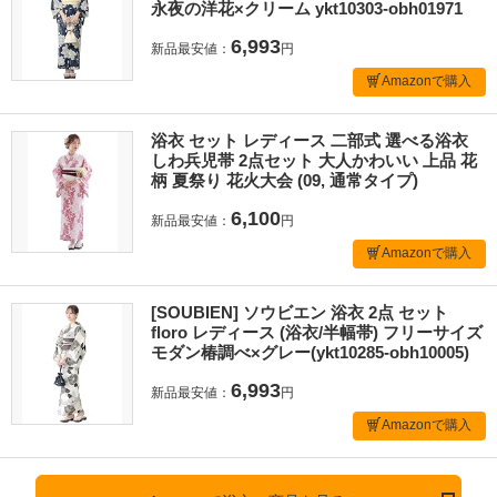
永夜の洋花×クリーム ykt10303-obh01971
6,993
新品最安値：
円
Amazonで購入
浴衣 セット レディース 二部式 選べる浴衣
しわ兵児帯 2点セット 大人かわいい 上品 花
柄 夏祭り 花火大会 (09, 通常タイプ)
6,100
新品最安値：
円
Amazonで購入
[SOUBIEN] ソウビエン 浴衣 2点 セット
floro レディース (浴衣/半幅帯) フリーサイズ
モダン椿調べ×グレー(ykt10285-obh10005)
6,993
新品最安値：
円
Amazonで購入