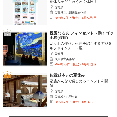
夏休み子どもわくわく体験！
佐賀県
佐賀県立九州陶磁文化館
2026年7月18日(土)～8月23日(日)
親愛なる友 フィンセント～動くゴッ
ホ展(佐賀)
ゴッホの作品と生涯を紹介するデジタ
ルファインアート展
佐賀県
佐賀県立美術館
2026年7月25日(土)～9月6日(日)
佐賀城本丸の夏休み
家族みんなで楽しめるイベントを開
催！
佐賀県
佐賀城本丸歴史館
2026年7月18日(土)～8月16日(日)