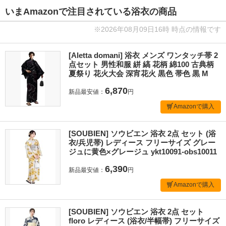
いまAmazonで注目されている浴衣の商品
※2026年08月09日16時 時点の情報です
[Aletta domani] 浴衣 メンズ ワンタッチ帯 2
点セット 男性和服 絣 縞 花柄 綿100 古典柄
夏祭り 花火大会 深宵花火 黒色 帯色 黒 M
6,870
新品最安値：
円
Amazonで購入
[SOUBIEN] ソウビエン 浴衣 2点 セット (浴
衣/兵児帯) レディース フリーサイズ グレー
ジュに黄色×グレージュ ykt10091-obs10011
6,390
新品最安値：
円
Amazonで購入
[SOUBIEN] ソウビエン 浴衣 2点 セット
floro レディース (浴衣/半幅帯) フリーサイズ