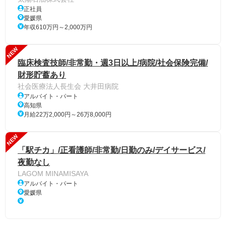
正社員
愛媛県
年収610万円～2,000万円
NEW
臨床検査技師/非常勤・週3日以上/病院/社会保険完備/
財形貯蓄あり
社会医療法人長生会 大井田病院
アルバイト・パート
高知県
月給22万2,000円～26万8,000円
NEW
「駅チカ」/正看護師/非常勤/日勤のみ/デイサービス/
夜勤なし
LAGOM MINAMISAYA
アルバイト・パート
愛媛県