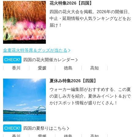
花火特集2026【四国】
四国の花火大会を掲載。2026年の開催日、
中止・延期情報や人気ランキングなどをお
届け！
金麦花火特等席＆グッズが当たる
CHECK!
四国の花火開催カレンダー
香川
愛媛
徳島
高知
夏休み特集2026【四国】
ウォーカー編集部がおすすめする、この夏
の楽しみ方を紹介。夏休みイベント＆おで
かけスポット情報が盛りだくさん！
CHECK!
四国の夏祭りはこちら
香川
愛媛
徳島
高知