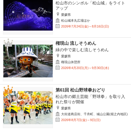
松山市のシンボル「松山城」をライト
アップ
愛媛県
松山城本丸広場ほか
2026年7月24日(金)～8月16日(日)
権現山 流しそうめん
緑の中で楽しむ流しそうめん
愛媛県
権現山休憩所
2026年4月20日(月)～9月30日(水)
第61回 松山野球拳おどり
松山市の郷土芸能「野球拳」を取り入
れた祭りが開催
愛媛県
大街道商店街、千舟町、城山公園(堀之内地区)
2026年8月7日(金)～9日(日)