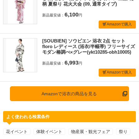
柄 夏祭り 花火大会 (09, 通常タイプ)
6,100
新品最安値：
円
Amazonで購入
[SOUBIEN] ソウビエン 浴衣 2点 セット
floro レディース (浴衣/半幅帯) フリーサイズ
モダン椿調べ×グレー(ykt10285-obh10005)
6,993
新品最安値：
円
Amazonで購入
Amazonで浴衣の商品を見る
よく使われる検索条件
花イベント
体験イベント
物産展・観光フェア
祭り