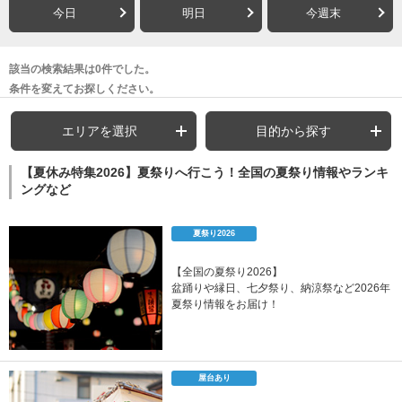
今日
明日
今週末
該当の検索結果は0件でした。
条件を変えてお探しください。
エリアを選択
目的から探す
【夏休み特集2026】夏祭りへ行こう！全国の夏祭り情報やランキ
ングなど
夏祭り2026
【全国の夏祭り2026】
盆踊りや縁日、七夕祭り、納涼祭など2026年
夏祭り情報をお届け！
屋台あり