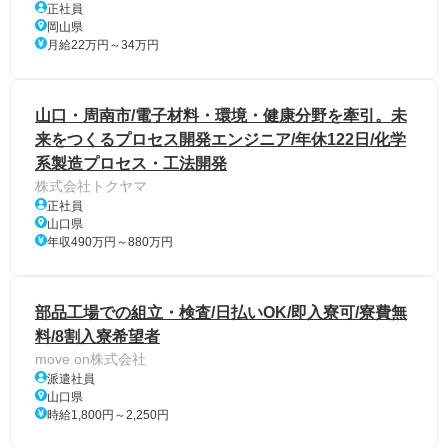
正社員
岡山県
月給22万円～34万円
山口・周南市/電子材料・環境・健康分野を牽引。未
来をつくるプロセス開発エンジニア/年休122日/化学
系製造プロセス・工法開発
株式会社トクヤマ
正社員
山口県
年収490万円～880万円
部品工場での組立・検査/日払いOK/即入寮可/寮費無
料/8割入寮希望者
move on株式会社
派遣社員
山口県
時給1,800円～2,250円