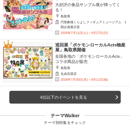
大好評の食品サンプル展が帰ってく
る！
鳥取県
円形劇場くらよしフィギュアミュージアム 1
階企画展示室
2026年7月11日(土)～9月27日(日)
巡回展「ポケモンローカルActs物産
展」鳥取県開催
全国各地の「ポケモンローカルActs」
コラボ商品が販売
鳥取県
丸由百貨店
2026年7月30日(木)～8月11日(祝)
4位以下のイベントを見る
テーマWalker
テーマ別特集をチェック