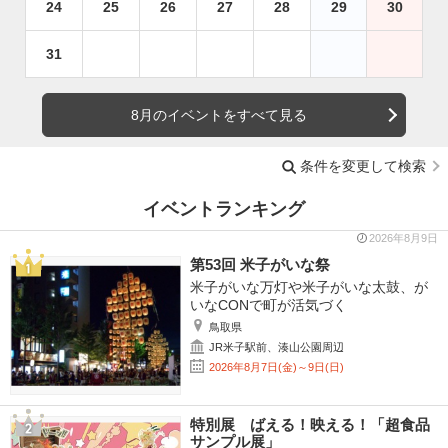
24
25
26
27
28
29
30
31
8月のイベントをすべて見る
条件を変更して検索
イベントランキング
2026年8月9日
第53回 米子がいな祭
米子がいな万灯や米子がいな太鼓、が
いなCONで町が活気づく
鳥取県
JR米子駅前、湊山公園周辺
2026年8月7日(金)～9日(日)
特別展 ばえる！映える！「超食品
サンプル展」