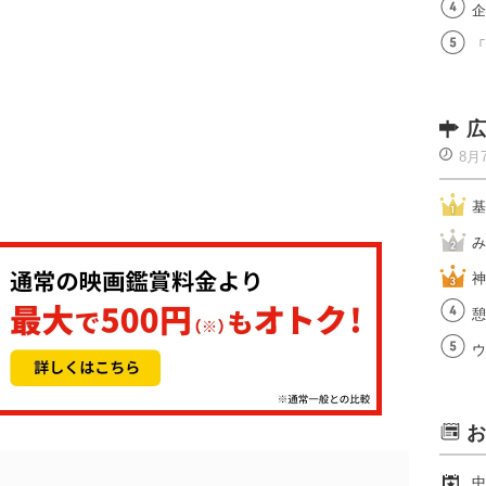
企
「
広
8月
基
み
神
憩
ウ
お
中