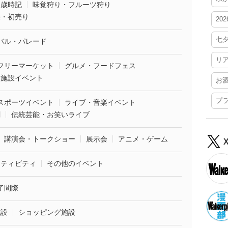
・歳時記
味覚狩り・フルーツ狩り
袋・初売り
20
七
バル・パレード
リ
フリーマーケット
グルメ・フードフェス
業施設イベント
お
プ
スポーツイベント
ライブ・音楽イベント
劇
伝統芸能・お笑いライブ
講演会・トークショー
展示会
アニメ・ゲーム
クティビティ
その他のイベント
了間際
施設
ショッピング施設