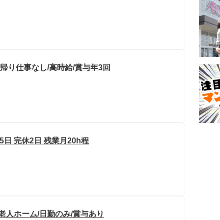
帰り仕事なし/高時給/賞与年3回
日 完休2日 残業月20h程
老人ホーム/日勤のみ/賞与あり