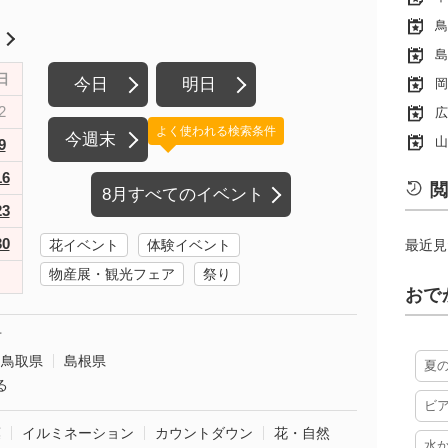
鳥
月
島
日
今日
明日
岡
2
広
よく使われる検索条件
今週末
山
9
16
閲
8月すべてのイベント
23
30
花イベント
体験イベント
最近見
物産展・観光フェア
祭り
おで
市
鳥取県
島根県
夏
る
ビ
葉
イルミネーション
カウントダウン
花・自然
水