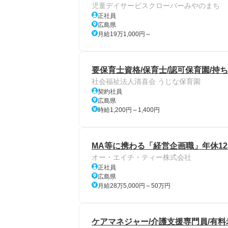
児童デイサービスクローバーみやのまち
正社員
広島県
月給19万1,000円～
要保育士資格/保育士/認可保育園/持ち
社会福祉法人清喜会 うじな保育園
契約社員
広島県
時給1,200円～1,400円
MA等に携わる「経営企画職」年休125
オー・エイチ・ティー株式会社
正社員
広島県
月給28万5,000円～50万円
ケアマネジャー/介護支援専門員/有料