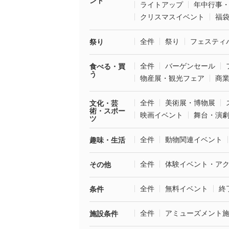
ント
ライトアップ
年中行事
クリスマスイベント
福
全件
祭り
フェスティ
祭り
全件
バーゲンセール
食べる・買
う
物産展・観光フェア
商
全件
美術展・博物展
文化・芸
術・スポー
映画イベント
舞台・演
ツ
全件
動物関連イベント
趣味・生活
全件
体験イベント・ア
その他
全件
無料イベント
終
条件
全件
アミューズメント
施設条件