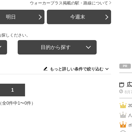
ウォーカープラス掲載の駅・路線について
明日
今週末
お探しください。
目的から探す
もっと詳しい条件で絞り込む
広
1
8月
1（全0件中1〜0件）
2
八
ポ