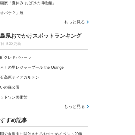
画展「夏休み おばけの博物館」
オバケ？」展
もっと見る
島県おでかけスポットランキング
7日 9:32更新
町クレドパセーラ
ろくの里レジャープール the Orange
石高原ティアガルテン
いの森公園
ッドワン美術館
もっと見る
すすめ記事
国で今週末に開催されるおすすめイベント20選