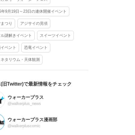
26年9月19日～23日の連休開催イベント
夕まつり
アジサイの見頃
アル謎解きイベント
スイーツイベント
酒イベント
恐竜イベント
ラネタリウム・天体観測
X(旧Twitter)で最新情報をチェック
ウォーカープラス
@walkerplus_news
ウォーカープラス漫画部
@walkerpluscomic