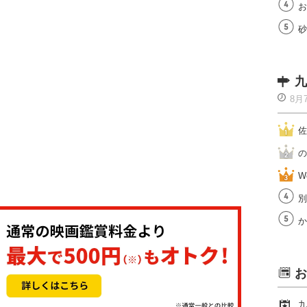
お
砂
九
8月
佐
の
W
別
か
お
九