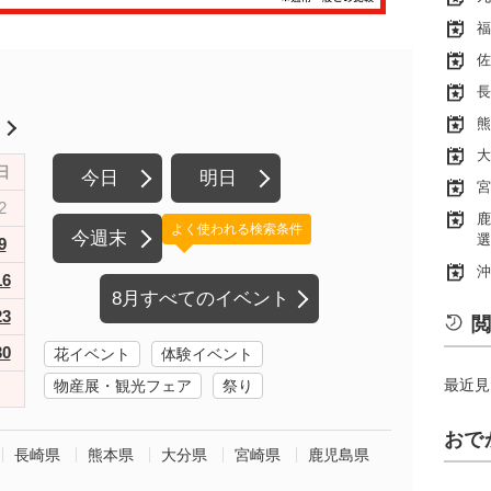
福
佐
長
熊
月
大
日
今日
明日
宮
2
鹿
よく使われる検索条件
今週末
選
9
沖
16
8月すべてのイベント
23
閲
30
花イベント
体験イベント
最近見
物産展・観光フェア
祭り
おで
長崎県
熊本県
大分県
宮崎県
鹿児島県