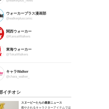
@walkerplus_news
ウォーカープラス漫画部
@walkerpluscomic
関西ウォーカー
@KansaiWalkers
東海ウォーカー
@TokaiWalkers
キャラWalker
@chara_walker_
部イチオシ
スヌーピーたちの最新ニュース
癒やされるキャラクターアイテムでほ