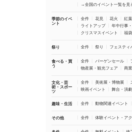
→全国のイベント一覧を見
全件
花見
花火
紅
季節のイベ
ント
ライトアップ
年中行事
クリスマスイベント
福
全件
祭り
フェスティ
祭り
全件
バーゲンセール
食べる・買
う
物産展・観光フェア
商
全件
美術展・博物展
文化・芸
術・スポー
映画イベント
舞台・演
ツ
全件
動物関連イベント
趣味・生活
全件
体験イベント・ア
その他
全件
無料イベント
終