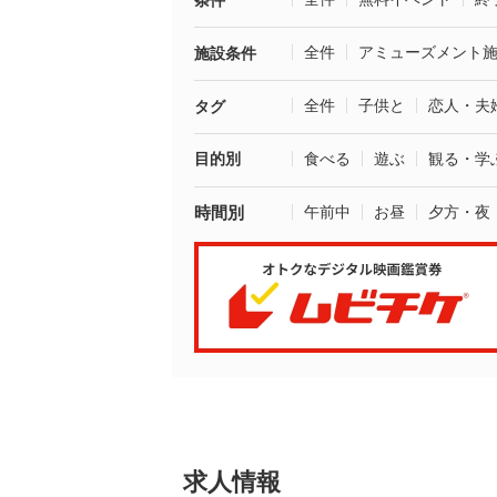
条件
全件
アミューズメント
施設条件
全件
子供と
恋人・夫
タグ
目的別
食べる
遊ぶ
観る・学
時間別
午前中
お昼
夕方・夜
求人情報