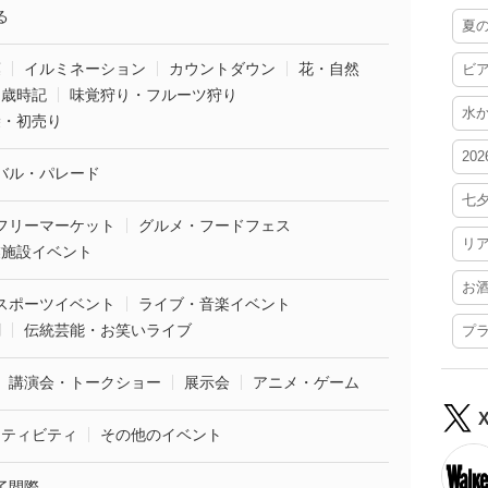
る
夏
葉
イルミネーション
カウントダウン
花・自然
ビ
・歳時記
味覚狩り・フルーツ狩り
水
袋・初売り
20
バル・パレード
七
フリーマーケット
グルメ・フードフェス
リ
業施設イベント
お
スポーツイベント
ライブ・音楽イベント
劇
伝統芸能・お笑いライブ
プ
講演会・トークショー
展示会
アニメ・ゲーム
クティビティ
その他のイベント
了間際