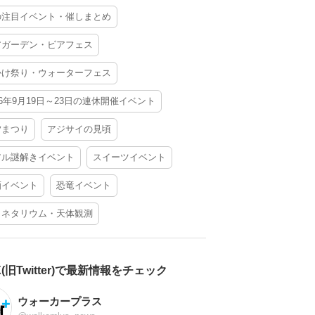
の注目イベント・催しまとめ
アガーデン・ビアフェス
かけ祭り・ウォーターフェス
26年9月19日～23日の連休開催イベント
夕まつり
アジサイの見頃
アル謎解きイベント
スイーツイベント
酒イベント
恐竜イベント
ラネタリウム・天体観測
X(旧Twitter)で最新情報をチェック
ウォーカープラス