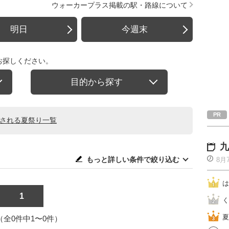
ウォーカープラス掲載の駅・路線について
明日
今週末
お探しください。
目的から探す
催される夏祭り一覧
九
もっと詳しい条件で絞り込む
8月
は
1
く
夏
1（全0件中1〜0件）