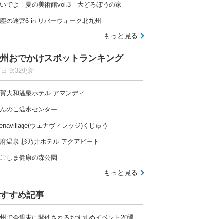
いでよ！夏の美術館vol.3 大どろぼうの家
塵の迷宮6 in リバーウォーク北九州
もっと見る
州おでかけスポットランキング
7日 9:32更新
賀大和温泉ホテル アマンディ
んのこ温水センター
enavillage(ウェナヴィレッジ)くじゅう
府温泉 杉乃井ホテル アクアビート
ごしま健康の森公園
もっと見る
すすめ記事
州で今週末に開催されるおすすめイベント20選