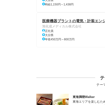
大分県
時給1,150円～1,438円
医療機器プラントの電気・計装エン
旭化成メディカル株式会社
正社員
大分県
年収450万円～800万円
テ
テー
東海満喫Walker
東海エリアを楽しむた