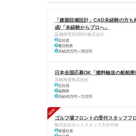
「建築設備設計」CAD未経験の方も相談
成/「未経験からプロへ」
設備研究室SPEC株式会社
正社員
鹿児島県
月給25万円～35万円
日本全国応募OK「燃料輸送の船舶乗
宮崎海運株式会社
正社員
福岡県
月給40万円～71万円
NEW
ゴルフ場フロントの受付スタッフフロン
株式会社ホットスタッフ大分中央
派遣社員