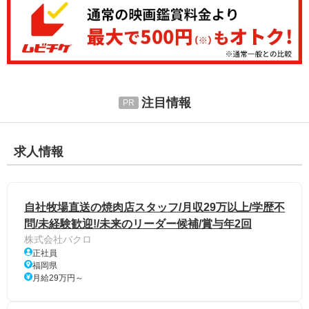
注目情報
求人情報
自社牧場直送の焼肉店スタッフ/月収29万以上/学歴不
問/未経験歓迎!/未来のリーダー候補/賞与年2回
株式会社バクロ
正社員
福岡県
月給29万円～