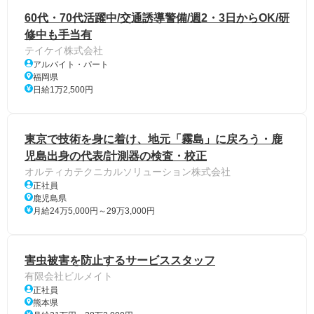
60代・70代活躍中/交通誘導警備/週2・3日からOK/研
修中も手当有
テイケイ株式会社
アルバイト・パート
福岡県
日給1万2,500円
東京で技術を身に着け、地元「霧島」に戻ろう・鹿
児島出身の代表/計測器の検査・校正
オルティカテクニカルソリューション株式会社
正社員
鹿児島県
月給24万5,000円～29万3,000円
害虫被害を防止するサービススタッフ
有限会社ビルメイト
正社員
熊本県