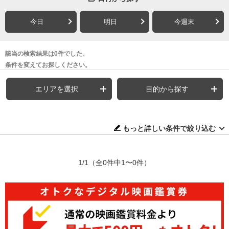
今日
明日
今週末
該当の検索結果は0件でした。
条件を変えてお探しください。
エリアを選択
目的から探す
もっと詳しい条件で絞り込む
1/1
（全0件中1〜0件）