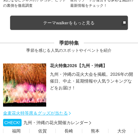
気になるビジネスのアレコレ、ヒット
星野リゾートが運営する多彩な施設の
の裏側を徹底調査
最新情報をチェック！
テーマwalkerをもっと見る
季節特集
季節を感じる人気のスポットやイベントを紹介
花火特集2026【九州・沖縄】
九州・沖縄の花火大会を掲載。2026年の開
催日、中止・延期情報や人気ランキングな
どをお届け！
金麦花火特等席＆グッズが当たる
CHECK!
九州・沖縄の花火開催カレンダー
福岡
佐賀
長崎
熊本
大分