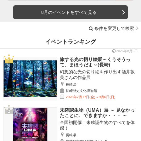
8月のイベントをすべて見る
条件を変更して検索
イベントランキング
2026年8月6日
旅する光の切り絵展～くうそうっ
て、まほうだよ～(長崎)
幻想的な光の切り絵を作り出す酒井敦
美さんの作品展
長崎県
長崎歴史文化博物館
2026年7月17日(金)～9月6日(日)
未確認生物（UMA）展 ～ 見なかっ
たことに、できますか・・・ ～
全国初開催！未確認生物のすべてを体
感！
長崎県