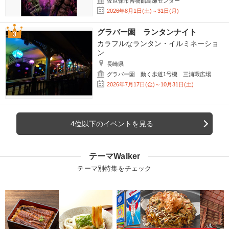
佐世保市博物館島瀬センター
2026年8月1日(土)～31日(月)
グラバー園 ランタンナイト
カラフルなランタン・イルミネーショ
ン
長崎県
グラバー園 動く歩道1号機 三浦環広場
2026年7月17日(金)～10月31日(土)
4位以下のイベントを見る
テーマWalker
テーマ別特集をチェック