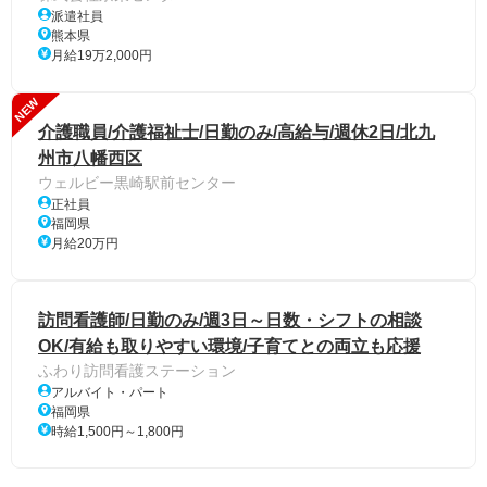
派遣社員
熊本県
月給19万2,000円
NEW
介護職員/介護福祉士/日勤のみ/高給与/週休2日/北九
州市八幡西区
ウェルビー黒崎駅前センター
正社員
福岡県
月給20万円
訪問看護師/日勤のみ/週3日～日数・シフトの相談
OK/有給も取りやすい環境/子育てとの両立も応援
ふわり訪問看護ステーション
アルバイト・パート
福岡県
時給1,500円～1,800円