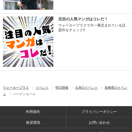
注目の人気マンガはコレだ！
ウォーカープラスで今一番読まれている話
題作をチェック!!
ウォーカープラス
イベント
明日開催
九州のイベント
長崎県のイベン
ト
バーゲンセール
利用規約
プライバシーポリシー
推奨環境
お問い合わせ