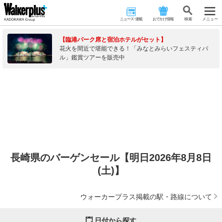
ニュース･連載
おでかけ情報
検 索
メニュー
【臨港パーク席と宿泊ホテルがセット】
花火を間近で堪能できる！「みなとみらいフェスティバ
ル」鑑賞ツアーを販売中
長崎県のバーゲンセール【明日2026年8月8日
(土)】
ウォーカープラス掲載の駅・路線について
日付から探す