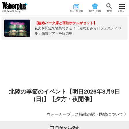
ニュース･連載
おでかけ情報
検 索
メニュー
【臨港パーク席と宿泊ホテルがセット】
花火を間近で堪能できる！「みなとみらいフェスティバ
ル」鑑賞ツアーを販売中
北陸の季節のイベント【明日2026年8月9日
(日)】【夕方・夜開催】
ウォーカープラス掲載の駅・路線について
日付から探す