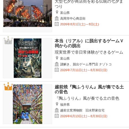
大型七夕が商店街を彩る伝統の七夕ま
つり
富山県
高岡市中心商店街
2026年8月1日(土)～8日(土)
本当（リアル）に脱出するゲームＶ
祠からの脱出
現実世界で非日常体験ができるゲーム
富山県
謎解き、脱出ゲーム専門店 ナゾトコ
2026年7月11日(土)～8月30日(日)
越前焼『陶ふうりん』風が奏でる土
の音色
『陶ふうりん』風が奏でる土の音色
福井県
越前古窯博物館 旧水野家住宅
2026年6月13日(土)～8月30日(日)