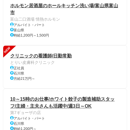
ホルモン居酒屋のホールキッチン洗い場/富山県富山
市
富山二口酒場 情熱ホルモン
アルバイト・パート
富山県
時給1,200円～1,500円
NEW
クリニックの看護師/日勤常勤
とりい皮膚科クリニック
正社員
石川県
月給21万円～
10～15時のお仕事/ホワイト餃子の製造補助スタッ
フ/主婦・主夫さんも活躍中/週3日～OK
第7ギョーザの店
アルバイト・パート
石川県
時給1,200円～