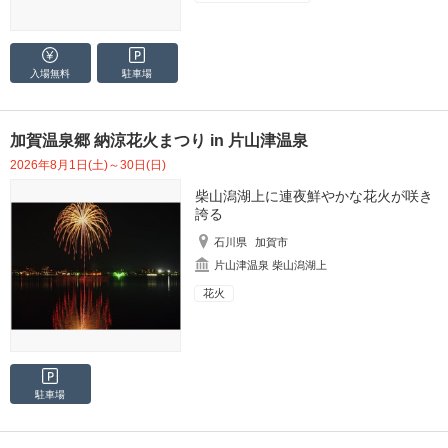
入場無料
駐車場
加賀温泉郷 納涼花火まつり in 片山津温泉
2026年8月1日(土)～30日(日)
柴山潟湖上に連夜鮮やかな花火が咲き
誇る
石川県
加賀市
片山津温泉 柴山潟湖上
花火
駐車場