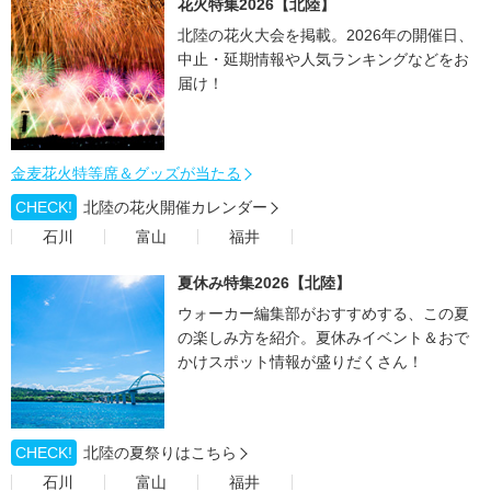
花火特集2026【北陸】
北陸の花火大会を掲載。2026年の開催日、
中止・延期情報や人気ランキングなどをお
届け！
金麦花火特等席＆グッズが当たる
CHECK!
北陸の花火開催カレンダー
石川
富山
福井
夏休み特集2026【北陸】
ウォーカー編集部がおすすめする、この夏
の楽しみ方を紹介。夏休みイベント＆おで
かけスポット情報が盛りだくさん！
CHECK!
北陸の夏祭りはこちら
石川
富山
福井