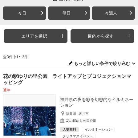
今日
明日
今週末
エリアを選択
目的から探す
全3件中1〜3件
もっと詳しい条件で絞り込む
花の駅ゆりの里公園 ライトアップとプロジェクションマ
ッピング
通年
福井県の夜を彩る幻想的なイルミネー
ション
福井県
坂井市
花の駅ゆりの里公園
入場無料
イルミネーション
クリスマスイベント