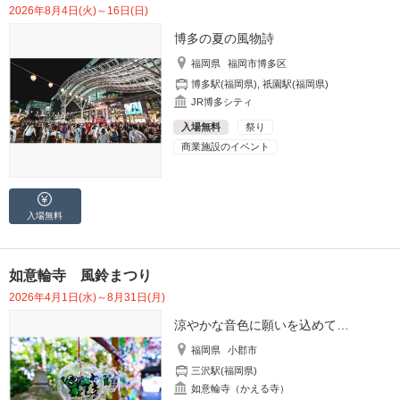
2026年8月4日(火)～16日(日)
博多の夏の風物詩
福岡県
福岡市博多区
博多駅(福岡県)
,
祇園駅(福岡県)
JR博多シティ
入場無料
祭り
商業施設のイベント
入場無料
如意輪寺 風鈴まつり
2026年4月1日(水)～8月31日(月)
涼やかな音色に願いを込めて…
福岡県
小郡市
三沢駅(福岡県)
如意輪寺（かえる寺）