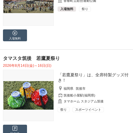
香春町立総合運動公園
入場無料
祭り
入場無料
タマスタ筑後 若鷹夏祭り
2026年8月14日(金)～16日(日)
「若鷹夏祭り」は、全席特製グッズ付
き！
福岡県
筑後市
筑後船小屋駅(福岡県)
タマホーム スタジアム筑後
祭り
スポーツイベント