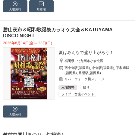
入場無料
駐車場
勝山夜市＆昭和歌謡祭カラオケ大会＆KATUYAMA
DISCO NIGHT
2026年8月14日(金)～23日(日)
夏はみんなで盛り上がろう！
福岡県
北九州市小倉北区
西小倉駅(福岡県)
,
小倉駅(福岡県)
,
平和通駅
(福岡県)
,
旦過駅(福岡県)
リバーウォーク横ステージ
入場無料
祭り
ライブ・音楽イベント
入場無料
筑前中間川まつり 灯籠流し