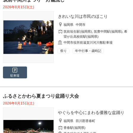
2026年8月15日(土)
きれいな川は市民のほこり
福岡県
中間市
筑前垣生駅(福岡県)
,
筑豊中間駅(福岡県)
,
希
望が丘高校前駅(福岡県)
中間市役所前遠賀川河川敷駐車場
祭り
年中行事・歳時記
駐車場
ふるさとかわら夏まつり盆踊り大会
2026年8月15日(土)
やぐらを中心にまわる優雅な盆踊り
福岡県
田川郡香春町
香春駅(福岡県)