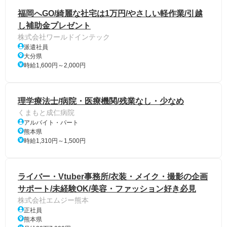
福岡へGO/綺麗な社宅は1万円/やさしい軽作業/引越
し補助金プレゼント
株式会社ワールドインテック
派遣社員
大分県
時給1,600円～2,000円
理学療法士/病院・医療機関/残業なし・少なめ
くまもと成仁病院
アルバイト・パート
熊本県
時給1,310円～1,500円
ライバー・Vtuber事務所/衣装・メイク・撮影の企画
サポート/未経験OK/美容・ファッション好き必見
株式会社エムジー熊本
正社員
熊本県