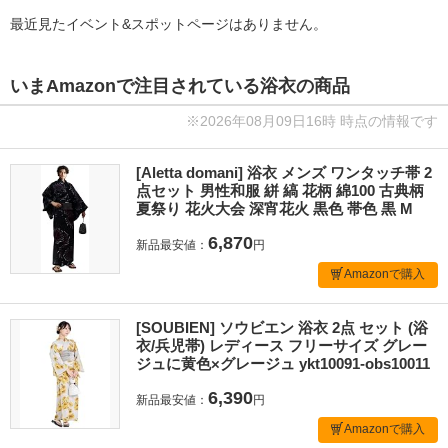
最近見たイベント&スポットページはありません。
いまAmazonで注目されている浴衣の商品
※2026年08月09日16時 時点の情報です
[Aletta domani] 浴衣 メンズ ワンタッチ帯 2
点セット 男性和服 絣 縞 花柄 綿100 古典柄
夏祭り 花火大会 深宵花火 黒色 帯色 黒 M
6,870
新品最安値：
円
Amazonで購入
[SOUBIEN] ソウビエン 浴衣 2点 セット (浴
衣/兵児帯) レディース フリーサイズ グレー
ジュに黄色×グレージュ ykt10091-obs10011
6,390
新品最安値：
円
Amazonで購入