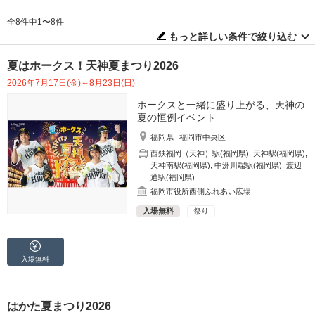
全8件中1〜8件
もっと詳しい条件で絞り込む
夏はホークス！天神夏まつり2026
2026年7月17日(金)～8月23日(日)
ホークスと一緒に盛り上がる、天神の
夏の恒例イベント
福岡県
福岡市中央区
西鉄福岡（天神）駅(福岡県)
,
天神駅(福岡県)
,
天神南駅(福岡県)
,
中洲川端駅(福岡県)
,
渡辺
通駅(福岡県)
福岡市役所西側ふれあい広場
入場無料
祭り
入場無料
はかた夏まつり2026