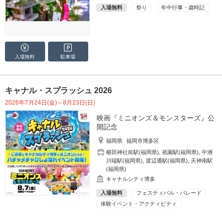
入場無料
祭り
年中行事・歳時記
入場無料
駐車場
キャナル・スプラッシュ 2026
2026年7月24日(金)～8月23日(日)
映画『ミニオンズ＆モンスターズ』公
開記念
福岡県
福岡市博多区
櫛田神社前駅(福岡県)
,
祇園駅(福岡県)
,
中洲
川端駅(福岡県)
,
渡辺通駅(福岡県)
,
天神南駅
(福岡県)
キャナルシティ博多
入場無料
フェスティバル・パレード
体験イベント・アクティビティ