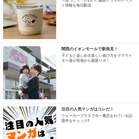
一息つこう！かわいい最新グッズやイベン
ト情報を毎日配信
関西のイオンモールで新発見！
子どもと楽しめる新しい遊び方をママライ
ター達が現地から最新リポ！
注目の人気マンガはコレだ！
ウォーカープラスで今一番読まれている話
題作をチェック!!